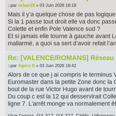
par
urban18
» 03 Juin 2026 16:19
Mais il y’a quelque chose de pas logique
Si la 1 passe tout droit elle va donc pas
Colette et enfin Pole Valence sud ?
Et si jamais elle tourne à gauche avant 
mallarmé, a quoi sa sert d’avoir refait l’ar
Re: [VALENCE/ROMANS] Réseau 
par
Agora S
» 03 Juin 2026 16:42
Alors de ce que j ai compris le terminus 
Euromaster dans la petite Zone donc la C
bout de la rue Victor Hugo avant de tourn
Du coup c est la 12 qui desservirait Coll
ligne 7. L'arrêt monge va normalement ê
Vive l'agora, GX 317, GX 327, Citélis, Urbanway