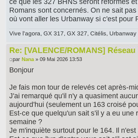
ce que les 327 BHNS seront réformés et n
Romans sont concernés. On ne sait pas
où vont aller les Urbanway si c'est pou
Vive l'agora, GX 317, GX 327, Citélis, Urbanway
Re: [VALENCE/ROMANS] Réseau 
par
Nana
» 09 Mai 2026 13:53
Bonjour
​Je fais mon tour de relevés cet après-mid
J'ai remarqué qu'il n'y a quasiment aucun
aujourd'hui (seulement un 163 croisé pour
​Est-ce que quelqu'un sait s'il y a eu une
semaine ?
​Je m'inquiète surtout pour le 164. Il n'est