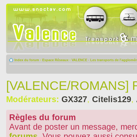
Index du forum
‹
Espace Réseaux
‹
VALENCE - Les transports de l'aggloméra
[VALENCE/ROMANS] R
Modérateurs:
GX327
,
Citelis129
,
Règles du forum
Avant de poster un message, merc
forums
. Vous pouvez aussi consu