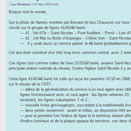
par
Terminus
» 27 Nov 2025 6:44
Bonjour tout le monde,
Sur la photo de Nantes montrée par Bernard (le bus Chausson sur l'axe P
circule sur le groupe de lignes 41/42/
42
barré :
— 41 : Val d’Or – Saint-Nicolas – Pont Audibert – Pirmil – Lion d’
— 42 : Joli Mai ou Botte d’Asperges – Chêne Vert – Saint-Nicolas
— Il y avait aussi un service partiel, le
42
barré (probablement p
Cet axe était constitué d'un très long tronc commun central, avec 2 ant
Ces lignes tout comme celles de l'axe 21/22/
22
barré, avaient Saint-Nic
principale station centrale du réseau. Contre l'église Saint-Nicolas il y
Cette ligne 41/42/
42
barré fut celle qui reçut les premiers SC10 en 1968, 
sur le réseau de la CNTC :
— début de la généralisation du service à un seul agent avec obl
lignes fonctionnaient avec un seul agent : les lignes urbaines 23
incertain), les lignes suburbaines Y et Z ;
— nouvelle livrée gris/rouge/gris, succédant à la traditionnelle l
— deux portes seulement : avant et milieu, en disposition 044 avec
— pour la première fois l'indice de ligne et le terminus étaient aff
d'indice lumineux et de la plaque opaque du terminus, ces deux dis