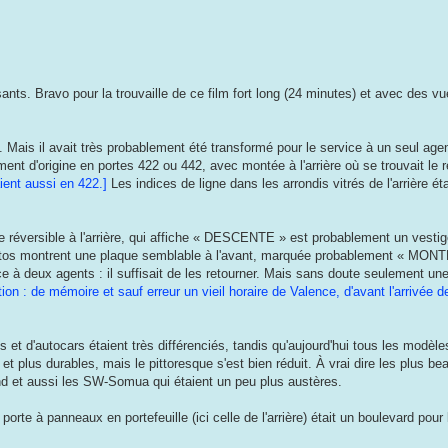
ants. Bravo pour la trouvaille de ce film fort long (24 minutes) et avec des vu
Mais il avait très probablement été transformé pour le service à un seul age
ement d'origine en portes 422 ou 442, avec montée à l'arrière où se trouvait le
ient aussi en 422.]
Les indices de ligne dans les arrondis vitrés de l'arrière é
 réversible à l'arrière, qui affiche « DESCENTE » est probablement un vestig
photos montrent une plaque semblable à l'avant, marquée probablement « MON
e à deux agents : il suffisait de les retourner. Mais sans doute seulement un
tion : de mémoire et sauf erreur un vieil horaire de Valence, d'avant l'arrivée
 et d'autocars étaient très différenciés, tandis qu'aujourd'hui tous les modèl
t plus durables, mais le pittoresque s'est bien réduit. À vrai dire les plus b
ond et aussi les SW-Somua qui étaient un peu plus austères.
rte à panneaux en portefeuille (ici celle de l'arrière) était un boulevard pour 