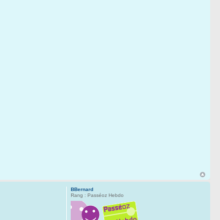
BBernard
Rang : Passéoz Hebdo