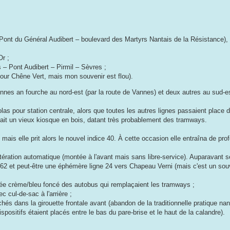
ont du Général Audibert – boulevard des Martyrs Nantais de la Résistance), l
Or ;
 – Pont Audibert – Pirmil – Sèvres ;
our Chêne Vert, mais mon souvenir est flou).
ennes an fourche au nord-est (par la route de Vannes) et deux autres au sud-e
olas pour station centrale, alors que toutes les autres lignes passaient plac
 avait un vieux kiosque en bois, datant très probablement des tramways.
mais elle prit alors le nouvel indice 40. À cette occasion elle entraîna de pr
itération automatique (montée à l'avant mais sans libre-service). Auparavant 
, 62 et peut-être une éphémère ligne 24 vers Chapeau Verni (mais c'est un sou
ivrée crème/bleu foncé des autobus qui remplaçaient les tramways ;
 cul-de-sac à l'arrière ;
ichés dans la girouette frontale avant (abandon de la traditionnelle pratique nan
positifs étaient placés entre le bas du pare-brise et le haut de la calandre).