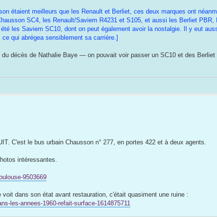
son étaient meilleurs que les Renault et Berliet, ces deux marques ont néanm
Chausson SC4, les Renault/Saviem R4231 et S105, et aussi les Berliet PBR,
été les Saviem SC10, dont on peut également avoir la nostalgie. Il y eut aussi
 ce qui abrégea sensiblement sa carrière.]
on du décès de Nathalie Baye — on pouvait voir passer un SC10 et des Berliet
LUIT. C'est le bus urbain Chausson n° 277, en portes 422 et à deux agents.
photos intéressantes.
-toulouse-9503669
 voit dans son état avant restauration, c'était quasiment une ruine :
e-dans-les-annees-1960-refait-surface-1614875711