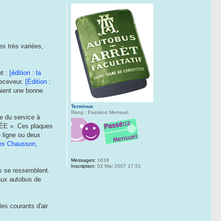
es très variées,
nt :
[édition : la
 receveur.
[Édition :
taient une bonne
Terminus
Rang : Passéoz Mensuel
e du service à
TÉE ». Ces plaques
e ligne ou deux
 des Chausson,
Messages:
1618
Inscription:
02 Mar 2007 17:51
es se ressemblent.
eaux autobus de
les courants d'air