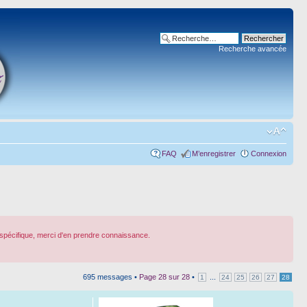
Recherche avancée
FAQ
M’enregistrer
Connexion
spécifique, merci d'en prendre connaissance.
695 messages •
Page
28
sur
28
•
...
1
24
25
26
27
28