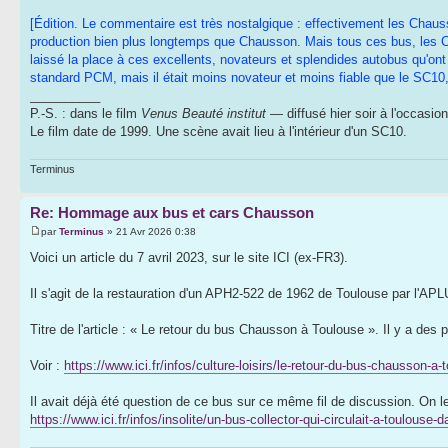
[Édition. Le commentaire est très nostalgique : effectivement les Chaus
production bien plus longtemps que Chausson. Mais tous ces bus, les 
laissé la place à ces excellents, novateurs et splendides autobus qu'ont 
standard PCM, mais il était moins novateur et moins fiable que le SC10,
__________
P.-S. : dans le film
Venus Beauté institut
— diffusé hier soir à l'occasi
Le film date de 1999. Une scène avait lieu à l'intérieur d'un SC10.
Terminus
Re: Hommage aux bus et cars Chausson
par
Terminus
» 21 Avr 2026 0:38
Voici un article du 7 avril 2023, sur le site ICI (ex-FR3).
Il s'agit de la restauration d'un APH2-522 de 1962 de Toulouse par l'AP
Titre de l'article : « Le retour du bus Chausson à Toulouse ». Il y a des 
Voir :
https://www.ici.fr/infos/culture-loisirs/le-retour-du-bus-chausson-a
Il avait déjà été question de ce bus sur ce même fil de discussion. On le
https://www.ici.fr/infos/insolite/un-bus-collector-qui-circulait-a-toulous