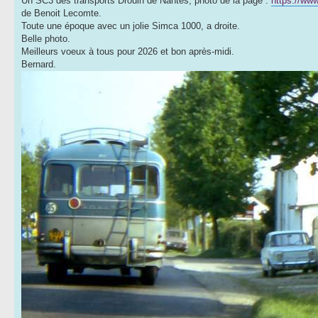
Un SC3 des transports Drouin de Nantes, photo de la page :
https://ww
de Benoit Lecomte.
Toute une époque avec un jolie Simca 1000, a droite.
Belle photo.
Meilleurs voeux à tous pour 2026 et bon après-midi.
Bernard.