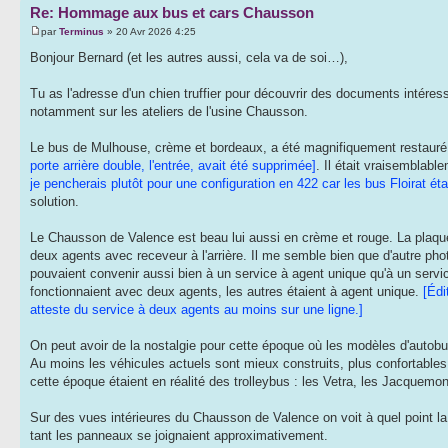
Re: Hommage aux bus et cars Chausson
par
Terminus
» 20 Avr 2026 4:25
Bonjour Bernard (et les autres aussi, cela va de soi…),
Tu as l'adresse d'un chien truffier pour découvrir des documents intéress
notamment sur les ateliers de l'usine Chausson.
Le bus de Mulhouse, crème et bordeaux, a été magnifiquement restauré. 
porte arrière double, l'entrée, avait été supprimée]
. Il était vraisemblabl
je pencherais plutôt pour une configuration en 422 car les bus Floirat éta
solution.
Le Chausson de Valence est beau lui aussi en crème et rouge. La plaque
deux agents avec receveur à l'arrière. Il me semble bien que d'autre 
pouvaient convenir aussi bien à un service à agent unique qu'à un servic
fonctionnaient avec deux agents, les autres étaient à agent unique.
[Édi
atteste du service à deux agents au moins sur une ligne.]
On peut avoir de la nostalgie pour cette époque où les modèles d'autobus
Au moins les véhicules actuels sont mieux construits, plus confortables e
cette époque étaient en réalité des trolleybus : les Vetra, les Jacquem
Sur des vues intérieures du Chausson de Valence on voit à quel point la po
tant les panneaux se joignaient approximativement.