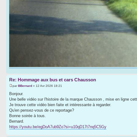
Re: Hommage aux bus et cars Chausson
par
BBernard
» 12 Avr 2026 18:21
Bonjour.
Une belle vidéo sur l'histoire de la marque Chausson , mise en ligne 
Je trouve cette vidéo bien faite et intéressante à regarder.
Qu'en pensez-vous de ce reportage?
Bonne soirée à tous.
Bernard.
https://youtu.be/egDoA7ub9Zo?si=u10qD17t7nq5C5Gy