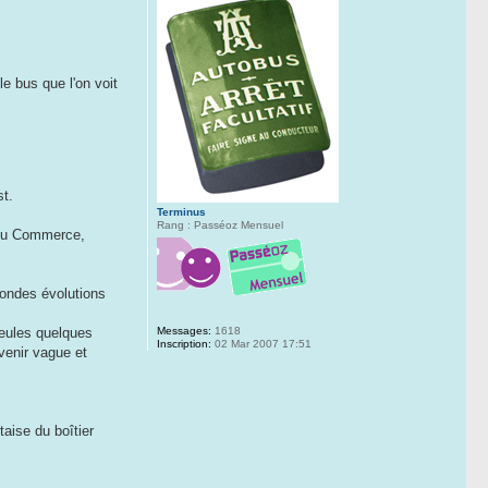
e bus que l'on voit
st.
Terminus
Rang : Passéoz Mensuel
e du Commerce,
ofondes évolutions
Messages:
1618
seules quelques
Inscription:
02 Mar 2007 17:51
venir vague et
taise du boîtier