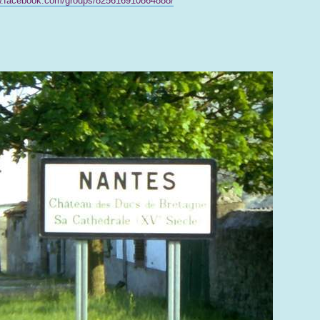
w.facebook.com/groups/825616910864888/