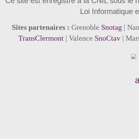
Ce site est enregistré à la CNIL sous le
Loi Informatique e
Sites partenaires :
Grenoble
Snotag
| Na
TransClermont
| Valence
SnoCtav
| Mar