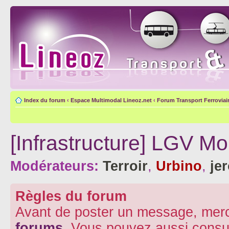
Index du forum
‹
Espace Multimodal Lineoz.net
‹
Forum Transport Ferroviai
[Infrastructure] LGV Mo
Modérateurs:
Terroir
,
Urbino
,
je
Règles du forum
Avant de poster un message, merc
forums
. Vous pouvez aussi consu