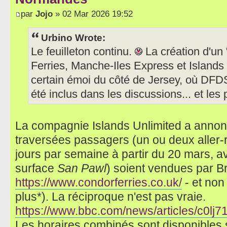
par
Jojo
» 02 Mar 2026 19:52
Urbino Wrote:
Le feuilleton continu.
La création d'un 
Ferries, Manche-Iles Express et Islands
certain émoi du côté de Jersey, où DFDS
été inclus dans les discussions... et les 
La compagnie Islands Unlimited a annon
traversées passagers (un ou deux aller-r
jours par semaine à partir du 20 mars, a
surface
San Pawl
) soient vendues par Bri
https://www.condorferries.co.uk/
- et non 
plus*). La réciproque n'est pas vraie.
https://www.bbc.com/news/articles/c0lj
Les horaires combinés sont disponibles s