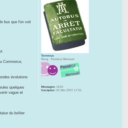
e bus que l'on voit
st.
Terminus
Rang : Passéoz Mensuel
e du Commerce,
ofondes évolutions
Messages:
1618
seules quelques
Inscription:
02 Mar 2007 17:51
venir vague et
taise du boîtier