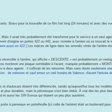
ants. Bravo pour la trouvaille de ce film fort long (24 minutes) et avec des vu
Mais il avait très probablement été transformé pour le service à un seul age
ement d'origine en portes 422 ou 442, avec montée à l'arrière où se trouvait le
ient aussi en 422.]
Les indices de ligne dans les arrondis vitrés de l'arrière é
 réversible à l'arrière, qui affiche « DESCENTE » est probablement un vestig
photos montrent une plaque semblable à l'avant, marquée probablement « MON
e à deux agents : il suffisait de les retourner. Mais sans doute seulement un
tion : de mémoire et sauf erreur un vieil horaire de Valence, d'avant l'arrivée
 et d'autocars étaient très différenciés, tandis qu'aujourd'hui tous les modèl
t plus durables, mais le pittoresque s'est bien réduit. À vrai dire les plus b
ond et aussi les SW-Somua qui étaient un peu plus austères.
rte à panneaux en portefeuille (ici celle de l'arrière) était un boulevard pour 