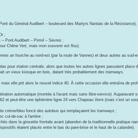
ont du Général Audibert – boulevard des Martyrs Nantais de la Résistance), l
Or ;
 – Pont Audibert – Pirmil – Sèvres ;
our Chêne Vert, mais mon souvenir est flou).
ennes an fourche au nord-est (par la route de Vannes) et deux autres au sud-e
olas pour station centrale, alors que toutes les autres lignes passaient plac
 avait un vieux kiosque en bois, datant très probablement des tramways.
mais elle prit alors le nouvel indice 40. À cette occasion elle entraîna de pr
itération automatique (montée à l'avant mais sans libre-service). Auparavant 
, 62 et peut-être une éphémère ligne 24 vers Chapeau Verni (mais c'est un sou
ivrée crème/bleu foncé des autobus qui remplaçaient les tramways ;
 cul-de-sac à l'arrière ;
ichés dans la girouette frontale avant (abandon de la traditionnelle pratique nan
positifs étaient placés entre le bas du pare-brise et le haut de la calandre).