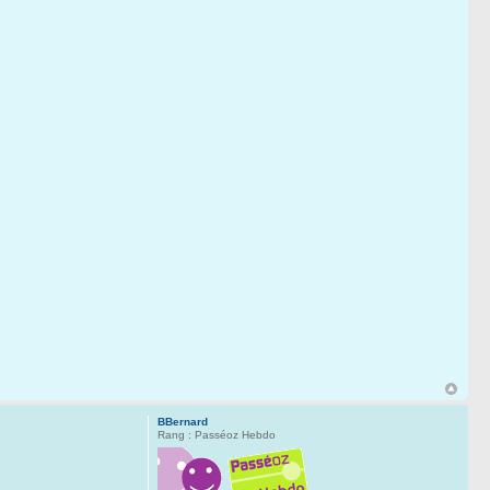
BBernard
Rang : Passéoz Hebdo