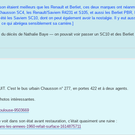
son étaient meilleurs que les Renault et Berliet, ces deux marques ont néanm
Chausson SC4, les Renault/Saviem R4231 et S105, et aussi les Berliet PBR,
été les Saviem SC10, dont on peut également avoir la nostalgie. Il y eut aussi
 ce qui abrégea sensiblement sa carrière.]
on du décès de Nathalie Baye — on pouvait voir passer un SC10 et des Berliet
LUIT. C'est le bus urbain Chausson n° 277, en portes 422 et à deux agents.
photos intéressantes.
-toulouse-9503669
 voit dans son état avant restauration, c'était quasiment une ruine :
e-dans-les-annees-1960-refait-surface-1614875711