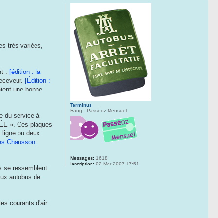
es très variées,
nt :
[édition : la
 receveur.
[Édition :
taient une bonne
Terminus
Rang : Passéoz Mensuel
e du service à
TÉE ». Ces plaques
e ligne ou deux
 des Chausson,
Messages:
1618
Inscription:
02 Mar 2007 17:51
es se ressemblent.
eaux autobus de
les courants d'air