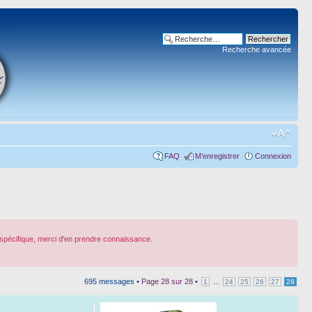
Recherche avancée
FAQ
M’enregistrer
Connexion
spécifique, merci d'en prendre connaissance.
695 messages •
Page
28
sur
28
•
...
1
24
25
26
27
28