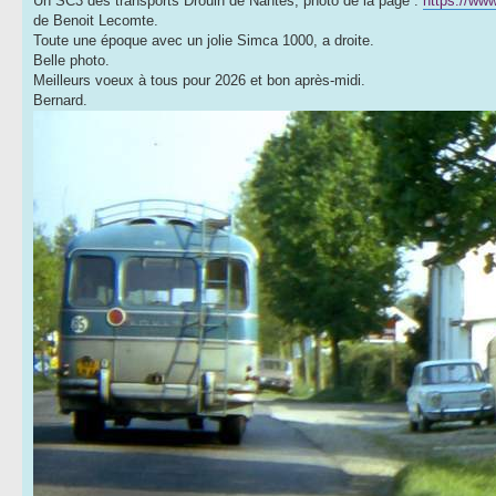
Un SC3 des transports Drouin de Nantes, photo de la page :
https://ww
de Benoit Lecomte.
Toute une époque avec un jolie Simca 1000, a droite.
Belle photo.
Meilleurs voeux à tous pour 2026 et bon après-midi.
Bernard.