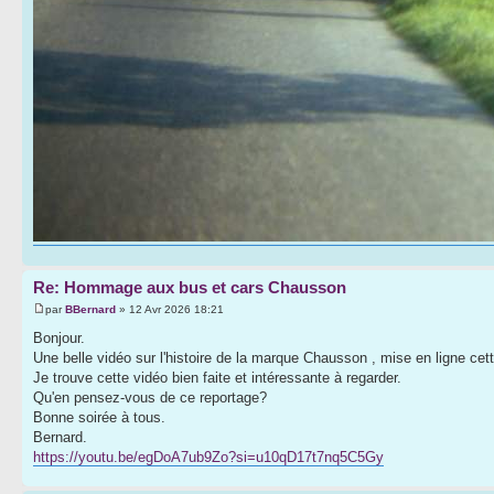
Re: Hommage aux bus et cars Chausson
par
BBernard
» 12 Avr 2026 18:21
Bonjour.
Une belle vidéo sur l'histoire de la marque Chausson , mise en ligne 
Je trouve cette vidéo bien faite et intéressante à regarder.
Qu'en pensez-vous de ce reportage?
Bonne soirée à tous.
Bernard.
https://youtu.be/egDoA7ub9Zo?si=u10qD17t7nq5C5Gy