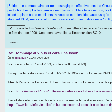
[Édition. Le commentaire est très nostalgique : effectivement les Chaus
production bien plus longtemps que Chausson. Mais tous ces bus, les 
laissé la place à ces excellents, novateurs et splendides autobus qu'ont 
standard PCM, mais il était moins novateur et moins fiable que le SC10,
__________
P.-S. : dans le film
Venus Beauté institut
— diffusé hier soir à l'occasi
Le film date de 1999. Une scène avait lieu à l'intérieur d'un SC10.
Terminus
Re: Hommage aux bus et cars Chausson
par
Terminus
» 21 Avr 2026 0:38
Voici un article du 7 avril 2023, sur le site ICI (ex-FR3).
Il s'agit de la restauration d'un APH2-522 de 1962 de Toulouse par l'AP
Titre de l'article : « Le retour du bus Chausson à Toulouse ». Il y a des 
Voir :
https://www.ici.fr/infos/culture-loisirs/le-retour-du-bus-chausson-a
Il avait déjà été question de ce bus sur ce même fil de discussion. On le
https://www.ici.fr/infos/insolite/un-bus-collector-qui-circulait-a-toulous