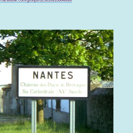
w.facebook.com/groups/825616910864888/