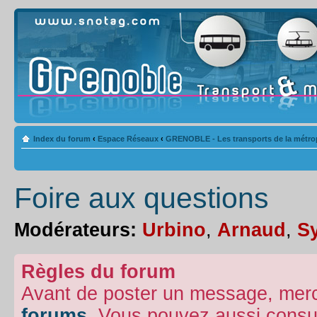
Index du forum
‹
Espace Réseaux
‹
GRENOBLE - Les transports de la métro
Foire aux questions
Modérateurs:
Urbino
,
Arnaud
,
Sy
Règles du forum
Avant de poster un message, merc
forums
. Vous pouvez aussi consu