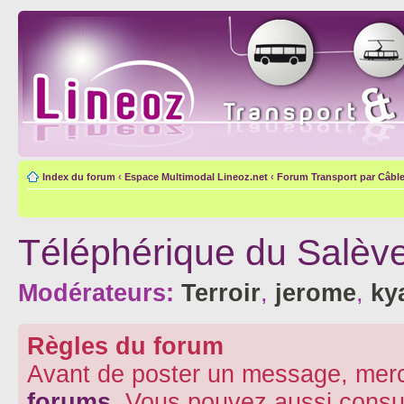
Index du forum
‹
Espace Multimodal Lineoz.net
‹
Forum Transport par Câbl
Téléphérique du Salèv
Modérateurs:
Terroir
,
jerome
,
ky
Règles du forum
Avant de poster un message, merc
forums
. Vous pouvez aussi consu