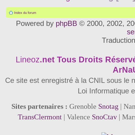
Index du forum
Powered by
phpBB
© 2000, 2002, 20
se
Traductio
Lineoz
.net
Tous Droits Réservé
ArNa
Ce site est enregistré à la CNIL sous le
Loi Informatique e
Sites partenaires :
Grenoble
Snotag
| Na
TransClermont
| Valence
SnoCtav
| Mar