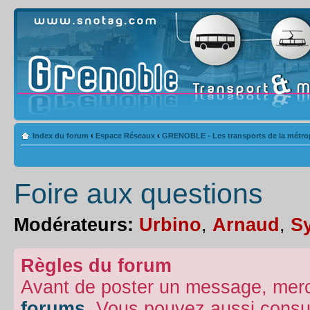
Index du forum
‹
Espace Réseaux
‹
GRENOBLE - Les transports de la métro
Foire aux questions
Modérateurs:
Urbino
,
Arnaud
,
Sy
Règles du forum
Avant de poster un message, merc
forums
. Vous pouvez aussi consu