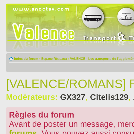
Index du forum
‹
Espace Réseaux
‹
VALENCE - Les transports de l'aggloméra
[VALENCE/ROMANS] R
Modérateurs:
GX327
,
Citelis129
,
Règles du forum
Avant de poster un message, merc
forums
. Vous pouvez aussi consu