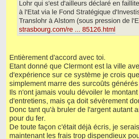
Lohr qui s'est d'ailleurs déclaré en failli
à l'Etat via le Fond Stratégique d'Inves
Translohr à Alstom (sous pression de l'E
strasbourg.com/re ... 85126.html
Entièrement d'accord avec toi.
Etant donné que Clermont est la ville ave
d'expérience sur ce système je crois que 
simplement marre des surcoûts générés 
Ils n'ont jamais voulu dévoiler le montant
d'entretiens, mais ça doit sévèrement dou
Donc tant qu'à bruler de l'argent autant a
pour du fer.
De toute façon c'était déjà écris, je serai
maintenant les frais trop dispendieux pou