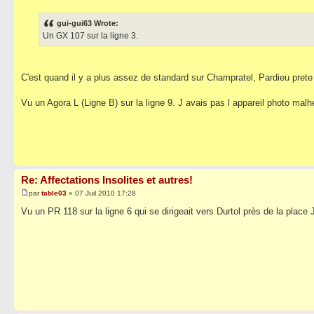
gui-gui63 Wrote:
Un GX 107 sur la ligne 3.
C'est quand il y a plus assez de standard sur Champratel, Pardieu prete 
Vu un Agora L (Ligne B) sur la ligne 9. J avais pas l appareil photo ma
Re: Affectations Insolites et autres!
par
table03
» 07 Juil 2010 17:28
Vu un PR 118 sur la ligne 6 qui se dirigeait vers Durtol près de la pla