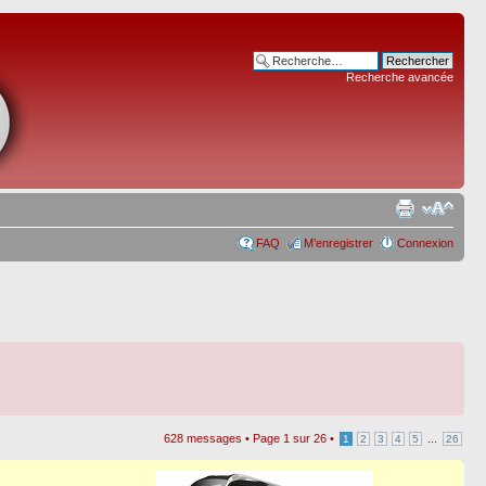
Recherche avancée
FAQ
M’enregistrer
Connexion
628 messages •
Page
1
sur
26
•
...
1
2
3
4
5
26