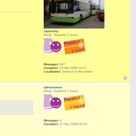
Jojovichy
Rang : Passéoz 3 Jours
Messages:
407
Inscription:
24 Mai 2009 10:37
Localisation:
Genève et Neuchâtel
adriensimon
Rang : Passéoz 1 heure
Messages:
6
Inscription:
27 Nov 2009 20:35