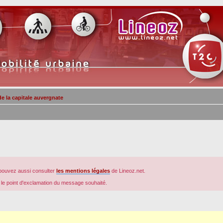
la capitale auvergnate
pouvez aussi consulter
les mentions légales
de Lineoz.net.
r le point d'exclamation du message souhaité.