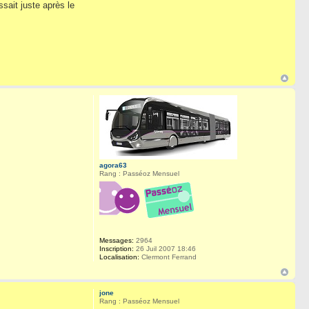
sait juste après le
agora63
Rang : Passéoz Mensuel
Messages:
2964
Inscription:
26 Juil 2007 18:46
Localisation:
Clermont Ferrand
jone
Rang : Passéoz Mensuel