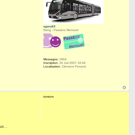
agora63
Rang : Passéoz Mensuel
Messages:
2964
Inscription:
26 Juil 2007 18:46
Localisation:
Clermont Ferrand
tomtom
us...