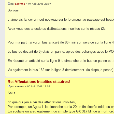
par
agora63
» 04 Aoû 2008 23:07
Bonjour
J aimerais lancer un tout nouveau sur le forum,qui au passage est bea
Avez vous des anecdotes d'affectations insolites sur le réseau t2c.
Pour ma part j ai vu un bus articulé (le 86) finir son service sur la ligne
Le bus de devant (le 9) etais en panne, apres des echanges avec le PCC
En résumé un articulé sur la ligne 9 le dimanche.et le bus en panne est re
Vu egalement le bus 132 sur la ligne 3 dernièrement. (la dispo je pense)
Re: Affectations Insolites et autres!
par
tomtom
» 05 Aoû 2008 13:02
Salut
oh que oui j'en ai vu des affectations insolites,
Par exemple, un Agora L le dimanche sur la 20 en fin d'après midi, ou en
En scolaire on a eu egalement du simple type GX 317 blindé à mort for