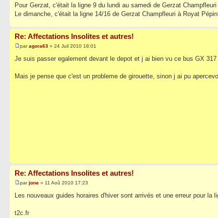
Pour Gerzat, c'était la ligne 9 du lundi au samedi de Gerzat Champfleuri 
Le dimanche, c'était la ligne 14/16 de Gerzat Champfleuri à Royat Pépin
Re: Affectations Insolites et autres!
par
agora63
» 24 Juil 2010 18:01
Je suis passer egalement devant le depot et j ai bien vu ce bus GX 317
Mais je pense que c'est un probleme de girouette, sinon j ai pu apercev
Re: Affectations Insolites et autres!
par
jone
» 11 Aoû 2010 17:23
Les nouveaux guides horaires d'hiver sont arrivés et une erreur pour la l
t2c.fr