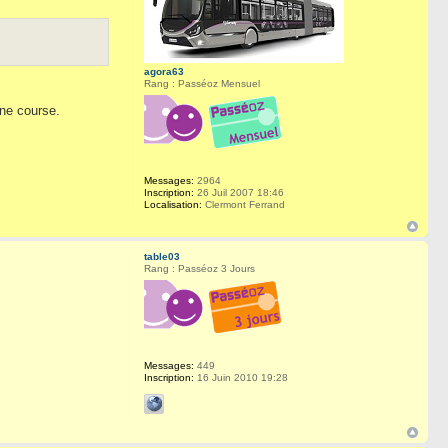
agora63
Rang : Passéoz Mensuel
une course.
Messages:
2964
Inscription:
26 Juil 2007 18:46
Localisation:
Clermont Ferrand
table03
Rang : Passéoz 3 Jours
Messages:
449
Inscription:
16 Juin 2010 19:28