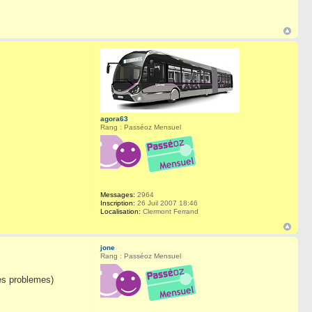
agora63
Rang : Passéoz Mensuel
Messages:
2964
Inscription:
26 Juil 2007 18:46
Localisation:
Clermont Ferrand
jone
Rang : Passéoz Mensuel
des problemes)