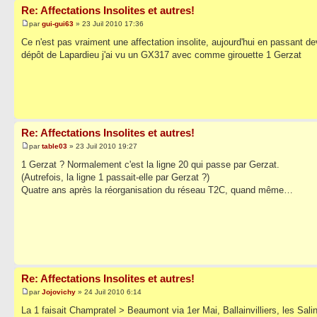
Re: Affectations Insolites et autres!
par
gui-gui63
» 23 Juil 2010 17:36
Ce n'est pas vraiment une affectation insolite, aujourd'hui en passant de
dépôt de Lapardieu j'ai vu un GX317 avec comme girouette 1 Gerzat
Re: Affectations Insolites et autres!
par
table03
» 23 Juil 2010 19:27
1 Gerzat ? Normalement c'est la ligne 20 qui passe par Gerzat.
(Autrefois, la ligne 1 passait-elle par Gerzat ?)
Quatre ans après la réorganisation du réseau T2C, quand même…
Re: Affectations Insolites et autres!
par
Jojovichy
» 24 Juil 2010 6:14
La 1 faisait Champratel > Beaumont via 1er Mai, Ballainvilliers, les Sali