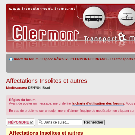
Index du forum
‹
Espace Réseaux
‹
CLERMONT-FERRAND - Les transports de 
Affectations Insolites et autres
Modérateurs:
DENY84
,
Brad
Règles du forum
Avant de poster un message, merci de lire
la charte d'utilisation des forums
. Vous 
En cas de problème sur un sujet, merci d'alerter l'équipe de modération en cliquant su
Répondre
Affectations Insolites et autres