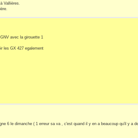
à Vallières.
ière.
 GNV avec la girouette 1
oir les GX 427 egalement
igne 6 le dimanche ( 1 erreur sa va , c'est quand il y en a beaucoup qu'il y a 