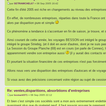
par
SETRAMICHEL67
» 08 Sep 2005 16:42
Cette fin d'été 2005 est riche en changements au niveau des entreprise
En effet, de nombreuses entreprises, réparties dans toute la France ont 
alors par disparition pure et simple
Ce phénomène a tendance à s'accentuer en fin de saison, je trouve, et sou
Ainsi courant de cette année, les voyages BESSON ont intégré le gro
intégré le groupe Striebig, (et il doit en avoir d'autres, dont je ne suis pa
La Session du Groupe Planche (69) est en cours (on parle de Connex), 
apparemment vendre son entreprise aussi
(il y aurait des contacts e
Et pourtant la situation financière de ces entreprises n'est pas forcément
Allons nous vers une disparition des entreprises d'autocars et de voyag
Si vous avez des précisions concernant votre région au sujet de cession
Re: ventes,disparitions, absorbtions d'entreprises
par
lexmark571
» 08 Sep 2005 22:12
Et bien c'est simple ces sociétés sont a mon avis extremement endettées
quasiment plus que du materiel neuf, il faut pouvoir assurer le paiement d