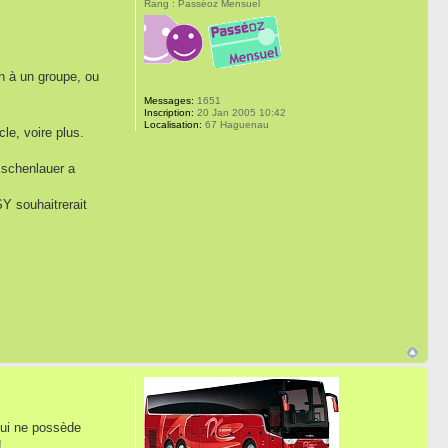
Rang : Passéoz Mensuel
on à un groupe, ou
Messages:
1651
Inscription:
20 Jan 2005 10:42
Localisation:
67 Haguenau
le, voire plus.
Eschenlauer a
Y souhaitrerait
qui ne possède
!