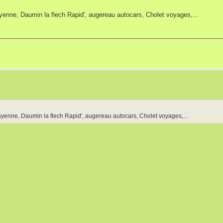
enne, Daumin la flech Rapid', augereau autocars, Cholet voyages,...
yenne, Daumin la flech Rapid', augereau autocars, Cholet voyages,...