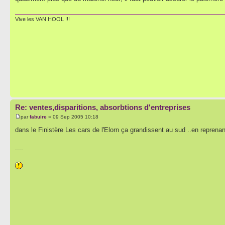
Vive les VAN HOOL !!!
Re: ventes,disparitions, absorbtions d'entreprises
par
fabuire
» 09 Sep 2005 10:18
dans le Finistère Les cars de l'Elorn ça grandissent au sud ..en reprena
....