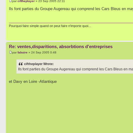
par
ciftheplayer
» 23 Sep 2005 22:11
Ils font parties du Groupe Augereau qui comprend les Cars Bleus en may
Pourquoi faire simple quand on peut faire n'importe quoi...
Re: ventes,disparitions, absorbtions d'entreprises
par
fabuire
» 24 Sep 2005 0:48
ciftheplayer Wrote:
Ils font parties du Groupe Augereau qui comprend les Cars Bleus en ma
et Davy en Loire -Atlantique