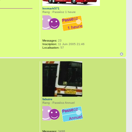
lexmark571
Rang : Passéoz 1 heure
Messages:
23
Inscription:
11 Juin 2005 21:46
Localisation:
57
fabuire
Rang : Passéoz Annuel
Messages:
3498