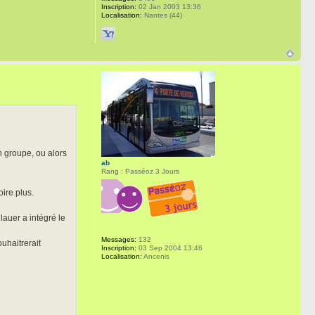
Inscription:
02 Jan 2003 13:36
Localisation:
Nantes (44)
n groupe, ou alors
ab
Rang : Passéoz 3 Jours
oire plus.
auer a intégré le
Messages:
132
uhaitrerait
Inscription:
03 Sep 2004 13:46
Localisation:
Ancenis