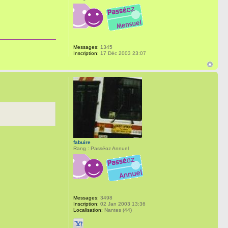
Messages:
1345
Inscription:
17 Déc 2003 23:07
fabuire
Rang : Passéoz Annuel
Messages:
3498
Inscription:
02 Jan 2003 13:36
Localisation:
Nantes (44)