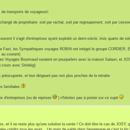
s de transports de voyageurs!
changé de propriétaire: soit par rachat, soit par regroupement, soit par cessi
vent il s'agit d'entreprises ayant exploité un demi-siécle, trois quarts de siéc
upe Fast, les Sympathiques voyages ROBIN ont intégré le groupe CORDIER, 
s au courant)
les Voyages Bourmaud seraient en pourparlers avec la maison Salaun, et JOS
n cours avec Striebig)
 préocupante, et leur dirigeant pas non plus proches de la retraite.
es familiales
s d'entreprises (ou de reprises
) n'hésitez pas à poster sur ce sujet
, et il ne reste plus qu'une solution la vente ! Ce doit être le cas de JOSY, 
es crédits tous les mois... Un grain de sable dans l'engrenage et c'est la fin 