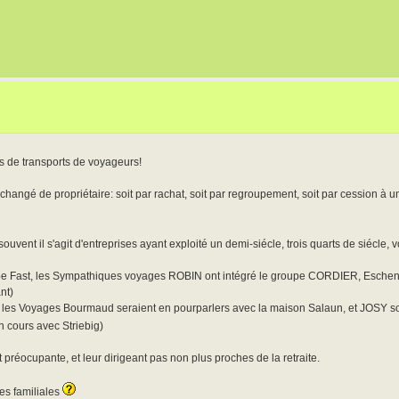
s de transports de voyageurs!
changé de propriétaire: soit par rachat, soit par regroupement, soit par cession à u
vent il s'agit d'entreprises ayant exploité un demi-siécle, trois quarts de siécle, v
upe Fast, les Sympathiques voyages ROBIN ont intégré le groupe CORDIER, Eschenl
nt)
 les Voyages Bourmaud seraient en pourparlers avec la maison Salaun, et JOSY so
en cours avec Striebig)
t préocupante, et leur dirigeant pas non plus proches de la retraite.
es familiales