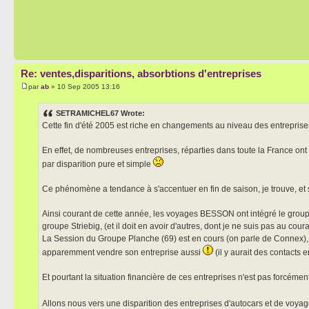
Re: ventes,disparitions, absorbtions d'entreprises
par
ab
» 10 Sep 2005 13:16
SETRAMICHEL67 Wrote:
Cette fin d'été 2005 est riche en changements au niveau des entreprise
En effet, de nombreuses entreprises, réparties dans toute la France ont 
par disparition pure et simple
Ce phénomène a tendance à s'accentuer en fin de saison, je trouve, et sou
Ainsi courant de cette année, les voyages BESSON ont intégré le gro
groupe Striebig, (et il doit en avoir d'autres, dont je ne suis pas au coura
La Session du Groupe Planche (69) est en cours (on parle de Connex),
apparemment vendre son entreprise aussi
(il y aurait des contacts 
Et pourtant la situation financière de ces entreprises n'est pas forcémen
Allons nous vers une disparition des entreprises d'autocars et de voyag