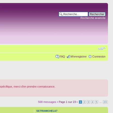
Recherche avancée
FAQ
M’enregistrer
Connexion
spécifique, merci d'en prendre connaissance.
568 messages •
Page
1
sur
23
•
...
1
2
3
4
5
23
SETRAMICHEL67