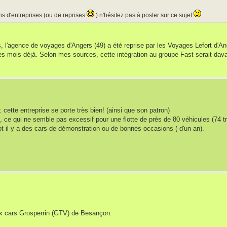
ns d'entreprises (ou de reprises
) n'hésitez pas à poster sur ce sujet
, l'agence de voyages d'Angers (49) a été reprise par les Voyages Lefort d'An
es mois déjà. Selon mes sources, cette intégration au groupe Fast serait dava
cette entreprise se porte très bien! (ainsi que son patron)
an, ce qui ne semble pas excessif pour une flotte de près de 80 véhicules (74 
t il y a des cars de démonstration ou de bonnes occasions (-d'un an).
x cars Grosperrin (GTV) de Besançon.