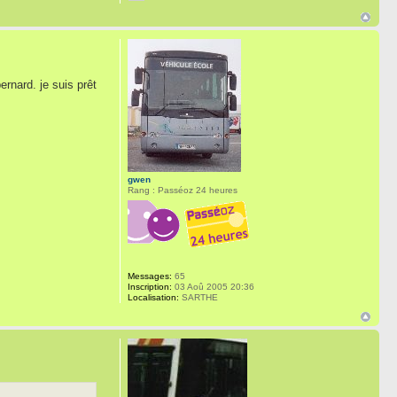
ernard. je suis prêt
gwen
Rang : Passéoz 24 heures
Messages:
65
Inscription:
03 Aoû 2005 20:36
Localisation:
SARTHE