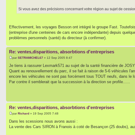
Si vous avez des précisions concernant votre région au sujet de cessio
Effectivement, les voyages Besson ont intégré le groupe Fast. Toutefois
(entreprise d'une centeines de cars encore indépendante) depuis quelqu
problèmes personnels (santé) du directeur (à confirmer).
Re: ventes,disparitions, absorbtions d'entreprises
par
SETRAMICHEL67
» 12 Sep 2005 8:47
Je tiens à rassurer Lexmark571 au sujet de la santé financière de JOSY: 
Quant au renouvellement du parc, il se fait à raison de 5-6 véhicules l'
encore les véhicules ne sont pas forcément tous TOUT neufs, dans le lo
Par contre il semblerait que la succession à la direction se profile......
Re: ventes,disparitions, absorbtions d'entreprises
par
Richard
» 19 Sep 2005 7:48
Dans les scessions nous avons aussi :
La vente des Cars SIRON à Franois à coté de Besançon (25 doubs), au