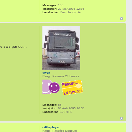
Messages:
138
Inscription:
29 Mar 2005 12:36
Localisation:
Franche comté
 sais par qui...
gwen
Rang : Passéoz 24 heures
Messages:
65
Inscription:
03 Aoû 2005 20:36
Localisation:
SARTHE
ciftheplayer
Rang : Passéoz Mensuel