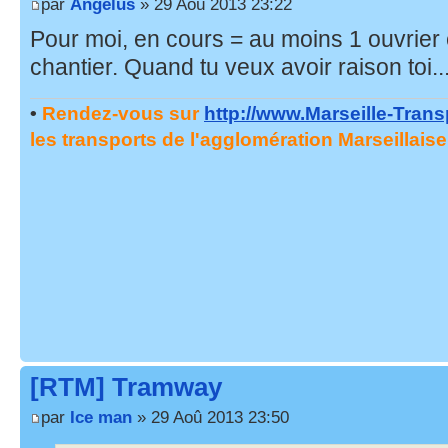
par
Angelus
» 29 Aoû 2013 23:22
Pour moi, en cours = au moins 1 ouvrier en
chantier. Quand tu veux avoir raison toi...
•
Rendez-vous sur
http://www.Marseille-Tran
les transports de l'agglomération Marseillaise
[RTM] Tramway
par
Ice man
» 29 Aoû 2013 23:50