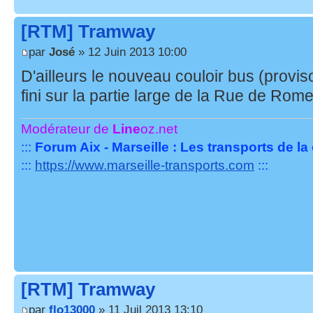
[RTM] Tramway
par
José
» 12 Juin 2013 10:00
D'ailleurs le nouveau couloir bus (provi
fini sur la partie large de la Rue de Rom
Modérateur de
Line
oz.net
:::
Forum Aix - Marseille : Les transports de l
:::
https://www.marseille-transports.com
:::
[RTM] Tramway
par
flo13000
» 11 Juil 2013 13:10