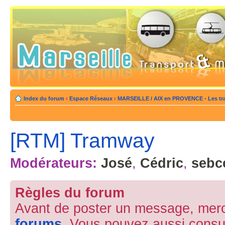
Index du forum
‹
Espace Réseaux
‹
MARSEILLE / AIX en PROVENCE - Les tra
[RTM] Tramway
Modérateurs:
José
,
Cédric
,
sebc
Règles du forum
Avant de poster un message, merc
forums
. Vous pouvez aussi consu