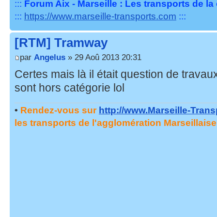
:::
Forum Aix - Marseille : Les transports de l
:::
https://www.marseille-transports.com
:::
[RTM] Tramway
par
Angelus
» 29 Aoû 2013 20:31
Certes mais là il était question de trava
sont hors catégorie lol
•
Rendez-vous sur
http://www.Marseille-Tran
les transports de l'agglomération Marseillaise