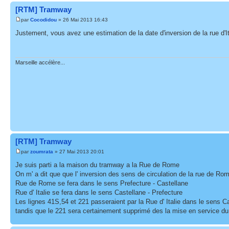
[RTM] Tramway
par
Cocodidou
» 26 Mai 2013 16:43
Justement, vous avez une estimation de la date d'inversion de la rue d'It
Marseille accélère...
[RTM] Tramway
par
zoumrata
» 27 Mai 2013 20:01
Je suis parti a la maison du tramway a la Rue de Rome
On m' a dit que que l' inversion des sens de circulation de la rue de Rom
Rue de Rome se fera dans le sens Prefecture - Castellane
Rue d' Italie se fera dans le sens Castellane - Prefecture
Les lignes 41S,54 et 221 passeraient par la Rue d' Italie dans le sens Ca
tandis que le 221 sera certainement supprimé des la mise en service d