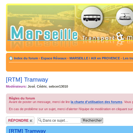
Index du forum
‹
Espace Réseaux
‹
MARSEILLE / AIX en PROVENCE - Les tra
[RTM] Tramway
Modérateurs:
José
,
Cédric
,
sebcer13010
Règles du forum
Avant de poster un message, merci de lire
la charte d'utilisation des forums
. Vous 
En cas de problème sur un sujet, merci d'alerter l'équipe de modération en cliquant su
Répondre
[RTM] Tramway