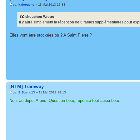
par
kalcouche
» 11 Mai 2013 17:38
chouchou Wrote:
Il y aura simplement la réception de 6 rames supplémentaires pour exploi
Elles vont être stockées où ? A Saint Pierre ?
[RTM] Tramway
par
ElBueno13
» 11 Mai 2013 19:13
Non, au dépôt Arenc. Question bête, réponse tout aussi bête.