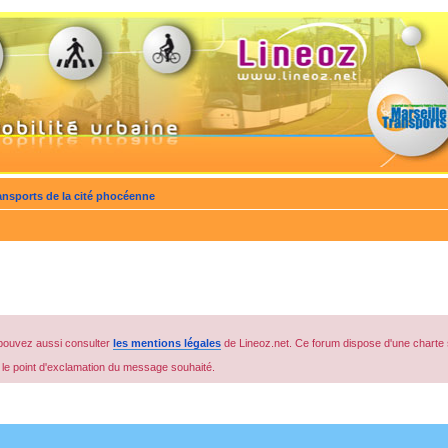
nsports de la cité phocéenne
pouvez aussi consulter
les mentions légales
de Lineoz.net. Ce forum dispose d'une charte 
r le point d'exclamation du message souhaité.