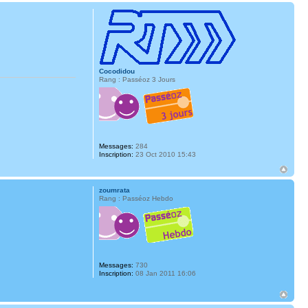
Cocodidou
Rang : Passéoz 3 Jours
Messages:
284
Inscription:
23 Oct 2010 15:43
zoumrata
Rang : Passéoz Hebdo
Messages:
730
Inscription:
08 Jan 2011 16:06