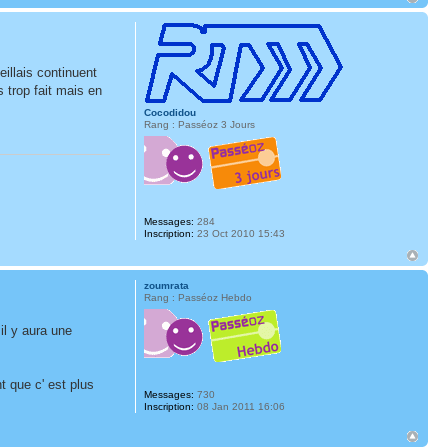
eillais continuent
s trop fait mais en
Cocodidou
Rang : Passéoz 3 Jours
Messages:
284
Inscription:
23 Oct 2010 15:43
zoumrata
Rang : Passéoz Hebdo
il y aura une
t que c' est plus
Messages:
730
Inscription:
08 Jan 2011 16:06