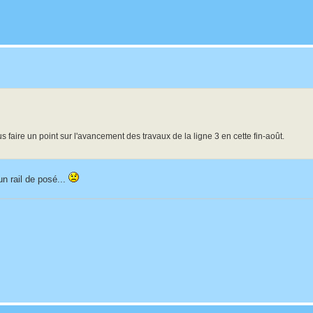
faire un point sur l'avancement des travaux de la ligne 3 en cette fin-août.
n rail de posé...