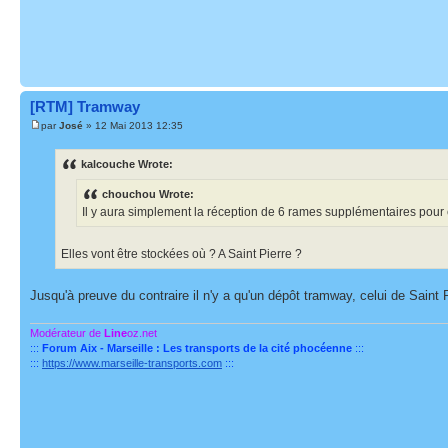
[RTM] Tramway
par
José
» 12 Mai 2013 12:35
kalcouche Wrote:
chouchou Wrote:
Il y aura simplement la réception de 6 rames supplémentaires pour ex
Elles vont être stockées où ? A Saint Pierre ?
Jusqu'à preuve du contraire il n'y a qu'un dépôt tramway, celui de Saint P
Modérateur de
Line
oz.net
:::
Forum Aix - Marseille : Les transports de la cité phocéenne
:::
:::
https://www.marseille-transports.com
:::