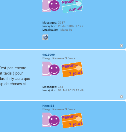
Messages:
3637
Inscription:
20 Avr 2009 17:27
Localisation:
Marseille
flo13000
Rang : Passéoz 3 Jours
 n'est pas encore
t taxis ) pour
bre il n'y aura que
oup de choses si
Messages:
144
Inscription:
08 Juil 2013 13:49
Hansi93
Rang : Passéoz 3 Jours