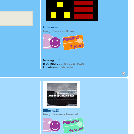
kalcouche
Rang : Passéoz 3 Jours
Messages:
182
Inscription:
29 Juil 2011 20:57
Localisation:
Marseille
ElBueno13
Rang : Passéoz Mensuel