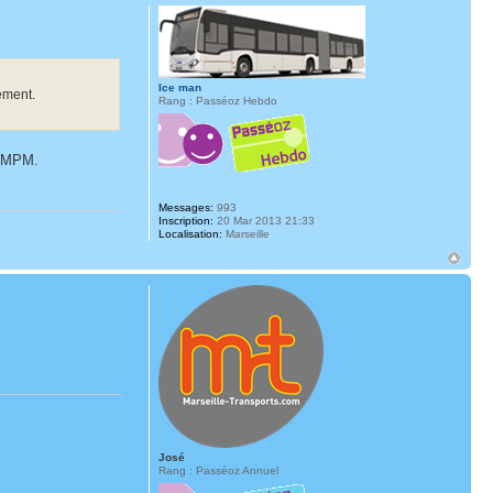
Ice man
ement.
Rang : Passéoz Hebdo
de MPM.
Messages:
993
Inscription:
20 Mar 2013 21:33
Localisation:
Marseille
José
Rang : Passéoz Annuel