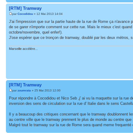
[RTM] Tramway
par
Cocodidou
» 12 Mai 2013 14:04
J'ai l'impression que sur la partie haute de la rue de Rome ça n'avance p
de se garer n'importe comment sur cette rue. Mais le mieux c'est quand ils 
octobre/novembre, quel enfer!).
J'ose espérer que ce tronçon de tramway, doublé par les deux métros, se
Marseille accélère...
[RTM] Tramway
par
zoumrata
» 25 Mai 2013 12:00
Pour répondre à Cocodidou et Nico Seb ,j' ai vu la maquette sur la rue de
inversion des sens de circulation sur la rue d' Italie dans le sens Castel
Il y a beaucoup des critiques concernant que le tramway doublonnent les d
au centre ville que le tramway prennent le plus de monde au centre que s
Malgré tout le tramway sur la rue de Rome sera quand meme frequenté et 