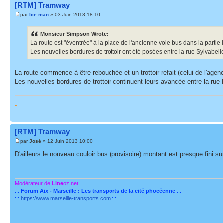
[RTM] Tramway
par
Ice man
» 03 Juin 2013 18:10
Monsieur Simpson Wrote:
La route est "éventrée" à la place de l'ancienne voie bus dans la part
Les nouvelles bordures de trottoir ont été posées entre la rue Sylvabell
La route commence à être rebouchée et un trottoir refait (celui de l'agenc
Les nouvelles bordures de trottoir continuent leurs avancée entre la rue 
.
[RTM] Tramway
par
José
» 12 Juin 2013 10:00
D'ailleurs le nouveau couloir bus (provisoire) montant est presque fini s
Modérateur de
Line
oz.net
:::
Forum Aix - Marseille : Les transports de la cité phocéenne
:::
:::
https://www.marseille-transports.com
:::