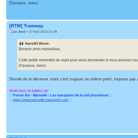
D'avance, merci.
[RTM] Tramway
par
José
» 27 Aoû 2013 21:39
Hansi93 Wrote:
Bonsoir amis marseillais,
Cette petite remontée de sujet pour vous demander si vous pouviez nous 
D'avance, merci.
Désolé de te décevoir, mais c'est toujours au même point, toujours pas u
Modérateur de
Line
oz.net
:::
Forum Aix - Marseille : Les transports de la cité phocéenne
:::
:::
https://www.marseille-transports.com
:::