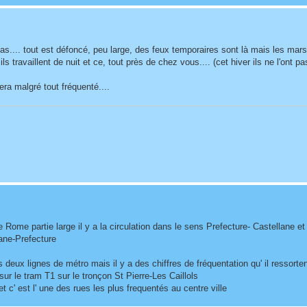
as.... tout est défoncé, peu large, des feux temporaires sont là mais les mars
travaillent de nuit et ce, tout près de chez vous.... (cet hiver ils ne l'ont pa
ra malgré tout fréquenté....
 Rome partie large il y a la circulation dans le sens Prefecture- Castellane et 
lane-Prefecture
eux lignes de métro mais il y a des chiffres de fréquentation qu' il ressorten
ur le tram T1 sur le tronçon St Pierre-Les Caillols
c' est l' une des rues les plus frequentés au centre ville