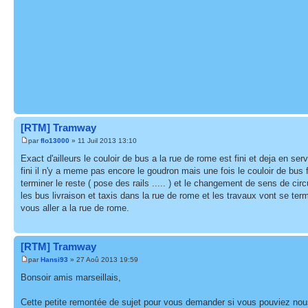
[RTM] Tramway
par
flo13000
» 11 Juil 2013 13:10
Exact d'ailleurs le couloir de bus a la rue de rome est fini et deja en ser
fini il n'y a meme pas encore le goudron mais une fois le couloir de bus fi
terminer le reste ( pose des rails ..... ) et le changement de sens de circ
les bus livraison et taxis dans la rue de rome et les travaux vont se ter
vous aller a la rue de rome.
[RTM] Tramway
par
Hansi93
» 27 Aoû 2013 19:59
Bonsoir amis marseillais,
Cette petite remontée de sujet pour vous demander si vous pouviez nous f