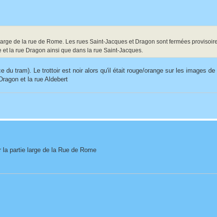
ie large de la rue de Rome. Les rues Saint-Jacques et Dragon sont fermées provisoir
e et la rue Dragon ainsi que dans la rue Saint-Jacques.
e du tram). Le trottoir est noir alors qu'il était rouge/orange sur les images 
Dragon et la rue Aldebert
ur la partie large de la Rue de Rome