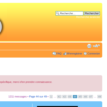
Recherche avancée
FAQ
M’enregistrer
Connexion
spécifique, merci d'en prendre connaissance.
1211 messages •
Page
44
sur
49
•
...
...
1
41
42
43
44
45
46
47
49