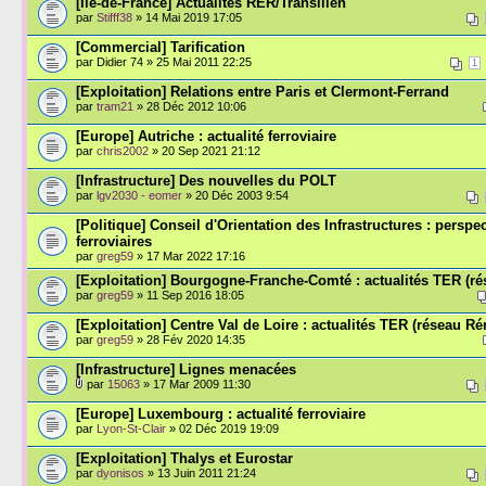
[Île-de-France] Actualités RER/Transilien
par
Stifff38
» 14 Mai 2019 17:05
[Commercial] Tarification
par Didier 74 » 25 Mai 2011 22:25
1
[Exploitation] Relations entre Paris et Clermont-Ferrand
par
tram21
» 28 Déc 2012 10:06
[Europe] Autriche : actualité ferroviaire
par
chris2002
» 20 Sep 2021 21:12
[Infrastructure] Des nouvelles du POLT
par
lgv2030 - eomer
» 20 Déc 2003 9:54
[Politique] Conseil d'Orientation des Infrastructures : perspe
ferroviaires
par
greg59
» 17 Mar 2022 17:16
[Exploitation] Bourgogne-Franche-Comté : actualités TER (r
par
greg59
» 11 Sep 2016 18:05
[Exploitation] Centre Val de Loire : actualités TER (réseau Ré
par
greg59
» 28 Fév 2020 14:35
[Infrastructure] Lignes menacées
par
15063
» 17 Mar 2009 11:30
[Europe] Luxembourg : actualité ferroviaire
par
Lyon-St-Clair
» 02 Déc 2019 19:09
[Exploitation] Thalys et Eurostar
par
dyonisos
» 13 Juin 2011 21:24