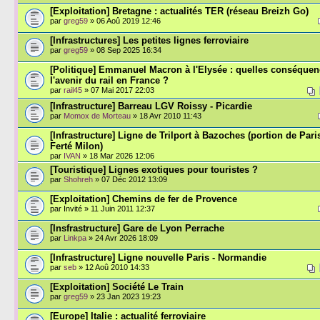
[Exploitation] Bretagne : actualités TER (réseau Breizh Go)
par
greg59
» 06 Aoû 2019 12:46
[Infrastructures] Les petites lignes ferroviaire
par
greg59
» 08 Sep 2025 16:34
[Politique] Emmanuel Macron à l'Elysée : quelles conséque
l'avenir du rail en France ?
par
rail45
» 07 Mai 2017 22:03
[Infrastructure] Barreau LGV Roissy - Picardie
par
Momox de Morteau
» 18 Avr 2010 11:43
[Infrastructure] Ligne de Trilport à Bazoches (portion de Par
Ferté Milon)
par
IVAN
» 18 Mar 2026 12:06
[Touristique] Lignes exotiques pour touristes ?
par
Shohreh
» 07 Déc 2012 13:09
[Exploitation] Chemins de fer de Provence
par Invité » 11 Juin 2011 12:37
[Insfrastructure] Gare de Lyon Perrache
par
Linkpa
» 24 Avr 2026 18:09
[Infrastructure] Ligne nouvelle Paris - Normandie
par
seb
» 12 Aoû 2010 14:33
[Exploitation] Société Le Train
par
greg59
» 23 Jan 2023 19:23
[Europe] Italie : actualité ferroviaire