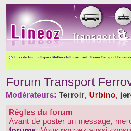
Index du forum
‹
Espace Multimodal Lineoz.net
‹
Forum Transport Ferroviai
Forum Transport Ferrov
Modérateurs:
Terroir
,
Urbino
,
je
Règles du forum
Avant de poster un message, merc
forums
. Vous pouvez aussi consu