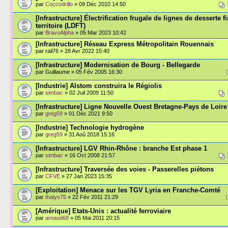
par
Coccodrillo
» 09 Déc 2010 14:50
[Infrastructure] Électrification frugale de lignes de desserte f
territoire (LDFT)
par
BravoAlpha
» 05 Mar 2023 10:42
[Infrastructure] Réseau Express Métropolitain Rouennais
par rail76 » 28 Avr 2022 15:40
[Infrastructure] Modernisation de Bourg - Bellegarde
par Guillaume » 05 Fév 2005 16:30
[Industrie] Alstom construira le Régiolis
par
simbac
» 02 Juil 2009 11:50
[Infrastructure] Ligne Nouvelle Ouest Bretagne-Pays de Loire
par
greg59
» 01 Déc 2021 9:50
[Industrie] Technologie hydrogène
par
greg59
» 31 Aoû 2018 15:16
[Infrastructure] LGV Rhin-Rhône : branche Est phase 1
par
simbac
» 16 Oct 2008 21:57
[Infrastructure] Traversée des voies - Passerelles piétons
par
CFVE
» 27 Jan 2023 15:35
[Exploitation] Menace sur les TGV Lyria en Franche-Comté
par
thalys75
» 22 Fév 2011 21:29
[Amérique] Etats-Unis : actualité ferroviaire
par
arnaud68
» 05 Mai 2011 20:15