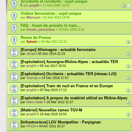
Accidents et incidents : sujet unique
par
greg59
» 17 Aoû 2008 19:55
1
Vidéos ferroviaires : sujet unique
par
BBernard
» 31 Aoû 2023 18:50
FAQ - Avant de prendre le train...
par
rennais_passionbus
» 20 Déc 2025 9:15
Revue de Presse
par
Sylvain
» 04 Mai 2012 22:11
[Europe] Allemagne : actualité ferroviaire
par
Jibrail
» 05 Déc 2014 22:23
[Exploitation] Auvergne-Rhône-Alpes : actualités TER
par
greg59
» 08 Jan 2017 20:01
[Exploitation] Occitanie : actualités TER (réseau LiO)
par
Tournay
» 14 Déc 2016 17:57
[Exploitation] Train de nuit en France et en Europe
par
greg59
» 05 Sep 2019 17:13
[Exploitation] A propos du matériel utilisé en Rhône-Alpes
par
nikko-citelis
» 20 Mar 2012 11:37
[Matériel] Nouvelles rames TGV-M
par
greg59
» 19 Sep 2016 15:54
[Infrastructure] LGV Montpellier - Perpignan
par
PR118
» 04 Avr 2011 20:27