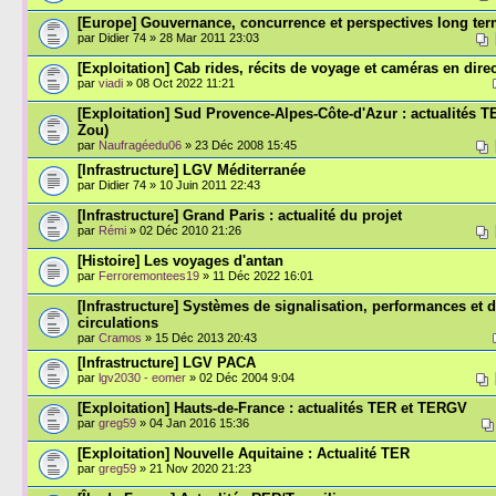
[Europe] Gouvernance, concurrence et perspectives long te
par Didier 74 » 28 Mar 2011 23:03
[Exploitation] Cab rides, récits de voyage et caméras en direc
par
viadi
» 08 Oct 2022 11:21
[Exploitation] Sud Provence-Alpes-Côte-d'Azur : actualités T
Zou)
par
Naufragéedu06
» 23 Déc 2008 15:45
[Infrastructure] LGV Méditerranée
par Didier 74 » 10 Juin 2011 22:43
[Infrastructure] Grand Paris : actualité du projet
par
Rémi
» 02 Déc 2010 21:26
[Histoire] Les voyages d'antan
par
Ferroremontees19
» 11 Déc 2022 16:01
[Infrastructure] Systèmes de signalisation, performances et d
circulations
par
Cramos
» 15 Déc 2013 20:43
[Infrastructure] LGV PACA
par
lgv2030 - eomer
» 02 Déc 2004 9:04
[Exploitation] Hauts-de-France : actualités TER et TERGV
par
greg59
» 04 Jan 2016 15:36
[Exploitation] Nouvelle Aquitaine : Actualité TER
par
greg59
» 21 Nov 2020 21:23