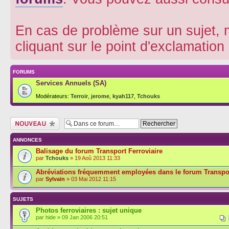
En cas de problème sur un sujet, m
cliquant sur le point d'exclamatio
FORUMS
Services Annuels (SA)
Modérateurs:
Terroir
,
jerome
,
kyah117
,
Tchouks
Écrire un nouveau
sujet
ANNONCES
Balisage du forum Transport Ferroviaire
par
Tchouks
» 19 Aoû 2013 11:33
Abréviations fréquemment employées dans le forum Transpor
par
Sylvain
» 03 Mai 2012 11:15
SUJETS
Photos ferroviaires : sujet unique
par hide » 09 Jan 2006 20:51