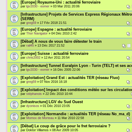
[Europe] Royaume-Uni : actualité ferroviaire
par
lgv2030 - eomer
» 03 Mar 2011 20:06
[Infrastructure] Projets de Services Express Régionaux Métro
(SERM)
par
greg59
» 17 Fév 2018 21:51
[Europe] Espagne : actualité ferroviaire
par
Thor Navigator
» 04 Déc 2010 2:42
[Débat] A nous de vous faire détester le train
par
rail45
» 13 Déc 2017 21:52
1
[Europe] Suisse : actualité ferroviaire
par
chris2002
» 12 Avr 2011 20:54
[Infrastructure] Tunnel Euralpin Lyon - Turin (TELT) et ses ac
par
lgv2030 - eomer
» 16 Déc 2005 22:06
[Exploitation] Grand Est : actualités TER (réseau Fluo)
par
greg59
» 07 Nov 2016 16:18
[Exploitation] Impact des conditions météo sur les circulatio
par
stéphanois
» 22 Déc 2010 10:44
[Infrastructure] LGV du Sud Ouest
par
dyonisos
» 01 Déc 2010 23:05
[Exploitation] Normandie : actualités TER (réseau No_ma_d)
par
Momox de Morteau
» 11 Mar 2010 22:58
[Débat] Le coup de grâce pour le fret ferroviaire ?
par Doktor Villamos » 08 Avr 2009 10:05