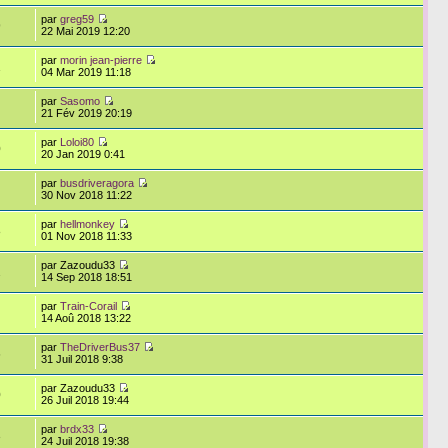
par
greg59
9
22 Mai 2019 12:20
par
morin jean-pierre
1
04 Mar 2019 11:18
par
Sasomo
21 Fév 2019 20:19
par
Loloi80
0
20 Jan 2019 0:41
par
busdriveragora
30 Nov 2018 11:22
par
hellmonkey
8
01 Nov 2018 11:33
par Zazoudu33
2
14 Sep 2018 18:51
par
Train-Corail
14 Aoû 2018 13:22
par
TheDriverBus37
6
31 Juil 2018 9:38
par Zazoudu33
0
26 Juil 2018 19:44
par
brdx33
3
24 Juil 2018 19:38