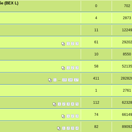
ée (BEX L)
0
702
4
2873
11
1224
61
2920
1
2
3
10
8550
58
5213
1
2
3
411
28282
...
1
15
16
17
1
2761
112
6232
1
2
3
4
5
74
6614
1
2
3
82
8909
1
2
3
4