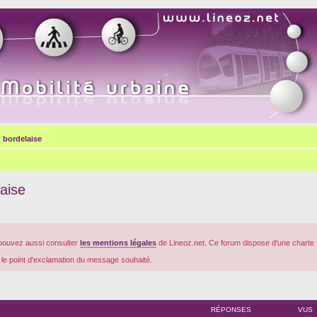
 bordelaise
aise
pouvez aussi consulter
les mentions légales
de Lineoz.net. Ce forum dispose d'une charte 
r le point d'exclamation du message souhaité.
RÉPONSES
VUS