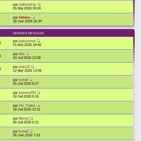
par
hellmonkey
8
05 Mai 2026 16:00
par
Urbino
3
28 Juin 2026 15:34
DERNIER MESSAGE
par
poissonnet
2
01 Aoû 2026 18:56
par
t0m
6
03 Juil 2026 13:38
par
brdx33
5
12 Mar 2026 13:46
par
lyonaf
25 Juil 2026 6:27
par
lorenzo256
19 Juil 2026 9:16
par
Flo_Trains
9
18 Juil 2026 12:11
par
Bersol
2
06 Juil 2026 9:21
par
lyonaf
26 Juin 2026 7:23