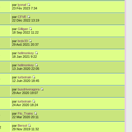
par
lyonaf
5
23 Fév 2023 7:34
par
CFVE
22 Déc 2022 13:19
par
Gilligan
18 Sep 2022 11:22
par
brdx33
2
29 Aoû 2021 20:37
par
hellmonkey
8
18 Jan 2021 9:22
par
hellmonkey
13 Juin 2020 22:05
par
turbotrain
0
12 Juin 2020 18:45
par
busdriveragora
29 Avr 2020 19:07
par
turbotrain
24 Avr 2020 18:24
par
Flo_Trains
0
22 Mar 2020 20:11
par
Bersol
2
29 Nov 2019 11:32