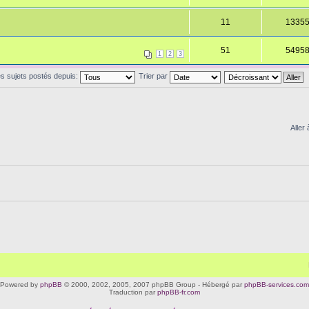
11
1335
51
5495
1
2
3
les sujets postés depuis:
Trier par
Aller 
Powered by
phpBB
© 2000, 2002, 2005, 2007 phpBB Group - Hébergé par
phpBB-services.com
Traduction par
phpBB-fr.com