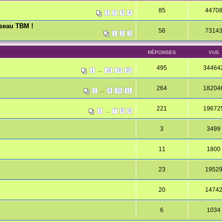
85
4470
1
2
3
4
éseau TBM !
56
7314
1
2
3
RÉPONSES
VUS
495
34464
...
1
18
19
20
264
18204
...
1
9
10
11
221
19672
...
1
7
8
9
3
3499
11
1800
23
1952
20
1474
6
1034