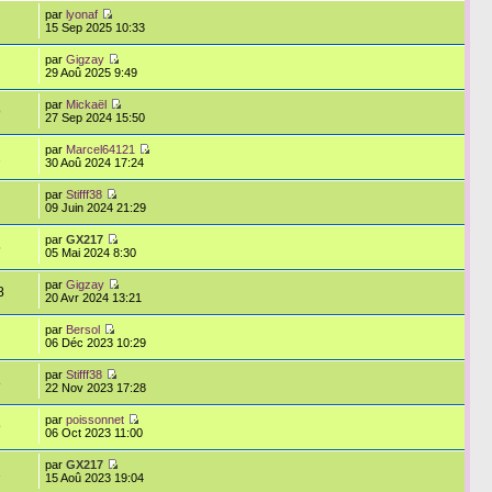
par
lyonaf
15 Sep 2025 10:33
par
Gigzay
29 Aoû 2025 9:49
par
Mickaël
9
27 Sep 2024 15:50
par
Marcel64121
2
30 Aoû 2024 17:24
par
Stifff38
09 Juin 2024 21:29
par
GX217
5
05 Mai 2024 8:30
par
Gigzay
8
20 Avr 2024 13:21
par
Bersol
06 Déc 2023 10:29
par
Stifff38
8
22 Nov 2023 17:28
par
poissonnet
9
06 Oct 2023 11:00
par
GX217
2
15 Aoû 2023 19:04