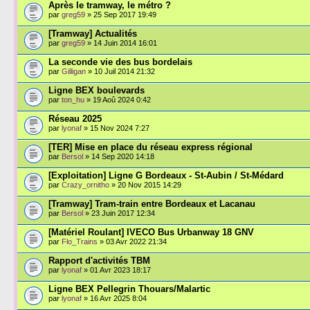
Après le tramway, le métro ?
par
greg59
» 25 Sep 2017 19:49
[Tramway] Actualités
par
greg59
» 14 Juin 2014 16:01
La seconde vie des bus bordelais
par
Gilligan
» 10 Juil 2014 21:32
Ligne BEX boulevards
par
ton_hu
» 19 Aoû 2024 0:42
Réseau 2025
par
lyonaf
» 15 Nov 2024 7:27
[TER] Mise en place du réseau express régional
par
Bersol
» 14 Sep 2020 14:18
[Exploitation] Ligne G Bordeaux - St-Aubin / St-Médard
par
Crazy_ornitho
» 20 Nov 2015 14:29
[Tramway] Tram-train entre Bordeaux et Lacanau
par
Bersol
» 23 Juin 2017 12:34
[Matériel Roulant] IVECO Bus Urbanway 18 GNV
par
Flo_Trains
» 03 Avr 2022 21:34
Rapport d'activités TBM
par
lyonaf
» 01 Avr 2023 18:17
Ligne BEX Pellegrin Thouars/Malartic
par
lyonaf
» 16 Avr 2025 8:04