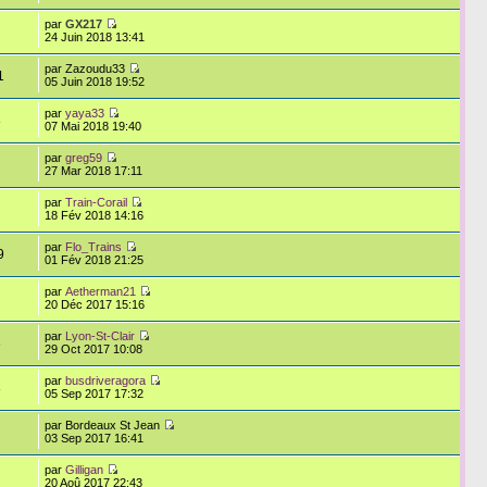
par
GX217
24 Juin 2018 13:41
par Zazoudu33
1
05 Juin 2018 19:52
par
yaya33
8
07 Mai 2018 19:40
par
greg59
27 Mar 2018 17:11
par
Train-Corail
18 Fév 2018 14:16
par
Flo_Trains
9
01 Fév 2018 21:25
par
Aetherman21
20 Déc 2017 15:16
par
Lyon-St-Clair
6
29 Oct 2017 10:08
par
busdriveragora
8
05 Sep 2017 17:32
par Bordeaux St Jean
03 Sep 2017 16:41
par
Gilligan
20 Aoû 2017 22:43