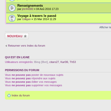
Renseignements
par
jmr44300
» 04 Aoû 2016 17:23
Voyage à travers le passé
par
Gilligan
» 15 Mar 2014 11:29
Afficher 
Écrire un nouveau
sujet
Retourner vers Index du forum
QUI EST EN LIGNE
Utilisateurs enregistrés:
Bing [Bot]
,
citaro27
,
Karl36
,
Th53
PERMISSIONS DU FORUM
Vous
ne pouvez pas
poster de nouveaux sujets
Vous
ne pouvez pas
répondre aux sujets
Vous
ne pouvez pas
éditer vos messages
Vous
ne pouvez pas
supprimer vos messages
Index du forum