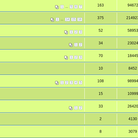
163
9467
...
1
5
6
7
375
21492
...
1
14
15
16
52
5895
1
2
3
34
2302
1
2
70
1844
1
2
3
10
8452
108
9899
1
2
3
4
5
15
1099
33
2642
1
2
2
4130
8
3079