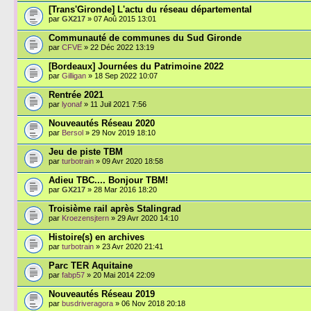
[Trans'Gironde] L'actu du réseau départemental
par
GX217
» 07 Aoû 2015 13:01
Communauté de communes du Sud Gironde
par
CFVE
» 22 Déc 2022 13:19
[Bordeaux] Journées du Patrimoine 2022
par
Gilligan
» 18 Sep 2022 10:07
Rentrée 2021
par
lyonaf
» 11 Juil 2021 7:56
Nouveautés Réseau 2020
par
Bersol
» 29 Nov 2019 18:10
Jeu de piste TBM
par
turbotrain
» 09 Avr 2020 18:58
Adieu TBC.... Bonjour TBM!
par
GX217
» 28 Mar 2016 18:20
Troisième rail après Stalingrad
par
Kroezensjtern
» 29 Avr 2020 14:10
Histoire(s) en archives
par
turbotrain
» 23 Avr 2020 21:41
Parc TER Aquitaine
par
fabp57
» 20 Mai 2014 22:09
Nouveautés Réseau 2019
par
busdriveragora
» 06 Nov 2018 20:18