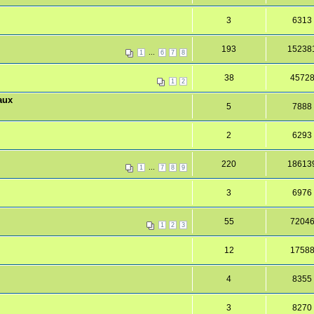
3
6313
193
15238
...
1
6
7
8
38
4572
1
2
aux
5
7888
2
6293
220
18613
...
1
7
8
9
3
6976
55
7204
1
2
3
12
1758
4
8355
3
8270