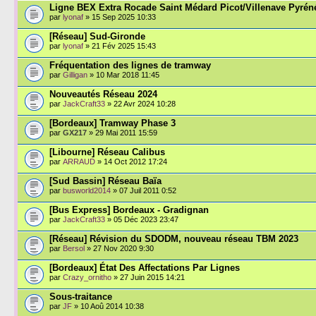
Ligne BEX Extra Rocade Saint Médard Picot/Villenave Pyrén
par
lyonaf
» 15 Sep 2025 10:33
[Réseau] Sud-Gironde
par
lyonaf
» 21 Fév 2025 15:43
Fréquentation des lignes de tramway
par
Gilligan
» 10 Mar 2018 11:45
Nouveautés Réseau 2024
par
JackCraft33
» 22 Avr 2024 10:28
[Bordeaux] Tramway Phase 3
par
GX217
» 29 Mai 2011 15:59
[Libourne] Réseau Calibus
par
ARRAUD
» 14 Oct 2012 17:24
[Sud Bassin] Réseau Baïa
par
busworld2014
» 07 Juil 2011 0:52
[Bus Express] Bordeaux - Gradignan
par
JackCraft33
» 05 Déc 2023 23:47
[Réseau] Révision du SDODM, nouveau réseau TBM 2023
par
Bersol
» 27 Nov 2020 9:30
[Bordeaux] État Des Affectations Par Lignes
par
Crazy_ornitho
» 27 Juin 2015 14:21
Sous-traitance
par
JF
» 10 Aoû 2014 10:38