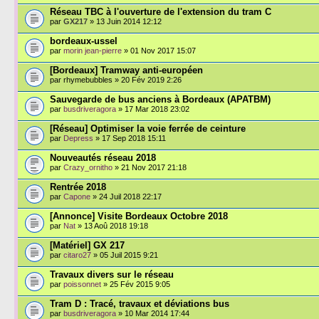
Réseau TBC à l'ouverture de l'extension du tram C
par
GX217
» 13 Juin 2014 12:12
bordeaux-ussel
par
morin jean-pierre
» 01 Nov 2017 15:07
[Bordeaux] Tramway anti-européen
par rhymebubbles » 20 Fév 2019 2:26
Sauvegarde de bus anciens à Bordeaux (APATBM)
par
busdriveragora
» 17 Mar 2018 23:02
[Réseau] Optimiser la voie ferrée de ceinture
par
Depress
» 17 Sep 2018 15:11
Nouveautés réseau 2018
par
Crazy_ornitho
» 21 Nov 2017 21:18
Rentrée 2018
par
Capone
» 24 Juil 2018 22:17
[Annonce] Visite Bordeaux Octobre 2018
par
Nat
» 13 Aoû 2018 19:18
[Matériel] GX 217
par
citaro27
» 05 Juil 2015 9:21
Travaux divers sur le réseau
par
poissonnet
» 25 Fév 2015 9:05
Tram D : Tracé, travaux et déviations bus
par
busdriveragora
» 10 Mar 2014 17:44