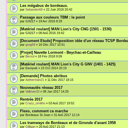
Les mégabus de bordeaux.
par
Sebastien68
» 22 Juin 2018 20:42
Passage aux couleurs TBM : le point
par
GX217
» 19 Avr 2016 8:29
[Matériel roulant] MAN Lion's City CNG (1501 - 1530)
par
GX217
» 08 Aoû 2016 19:42
[Document Etude] Proposition idée d'un réseau TCSP Borde
par
greg59
» 16 Déc 2017 10:51
[Projet] Navette Lormont - Beychac-et-Cailleau
par
Bersol
» 18 Fév 2018 9:09
[Matériel roulant] MAN Lion's City G GNV (1401 - 1425)
par
Eastpak
» 23 Oct 2014 20:19
[Demande] Photos abribus
par
Aetherman21
» 11 Déc 2017 18:15
Nouveautés réseau 2017
par
Vallman33
» 08 Jan 2017 14:25
Rentrée 2017
par
Crazy_ornitho
» 03 Aoû 2017 19:52
Flexo, comment ca marche
par Bordeaux St Jean » 31 Aoû 2017 12:14
Les tramways de Bordeaux et de Gironde d'avant 1958
par
Gilligan
» 20 Aoû 2017 21:13