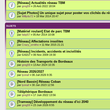
[Réseau] Actualités réseau TBM
par
greg59
» 26 Aoû 2022 18:04
[Sujet Photos] Un unique sujet pour poster vos clichés du r
par
Willydu72
» 18 Mar 2014 20:47
SUJETS
[Matériel roulant] Etat de parc TBM
par
fabp57
» 05 Avr 2014 10:08
[Réseau] Affectations insolites
par
Crazy_ornitho
» 11 Mar 2015 21:21
[Réseau] Incidents, accidents et incivilités
par
GX217
» 06 Nov 2009 19:30
Histoire des Transports de Bordeaux
par
greg59
» 13 Avr 2024 10:35
Réseau 2026/2027
par
lyonaf
» 06 Juil 2026 9:35
[Nord Bassin] Réseau Coban
par
lyonaf
» 30 Jan 2023 12:56
Téléphérique Bordeaux
par
greg59
» 17 Juin 2022 13:56
[Tramway] Développement du réseau d'ici 2040
par
greg59
» 23 Juin 2026 8:55