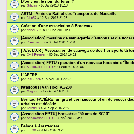
D'où vient le nom du forum?
par
Gilligan
» 16 Jan 2018 15:18
ARTM - Amis du Rail et des Transports de Marseille
par
fabp57
» 12 Sep 2017 21:23
Création d'une association à Bordeaux
par
phiphi1785
» 13 Déc 2016 0:05
[Association] messine de sauvegarde d'autobus et d'autocar
par
P-Antoine 57
» 08 Juil 2013 15:30
[ A.S.T.U.R ] Association de sauvegarde des Transports Urb
par
Cyril Regnier
» 03 Sep 2014 16:52
[Association] FPTU : parution d'un nouveau hors-série "Île-d
par
Association FPTU
» 21 Sep 2015 20:06
L'APTRP
par
R312 224
» 15 Mar 2011 22:23
[Wallobus] Van Hool AG280
par
Magnum
» 12 Oct 2016 11:33
Bernard FAVIÈRE, un grand connaisseur et un défenseur des
urbains est décédé.
par
Terminus
» 26 Sep 2016 2:35
[Association FPTU] Hors-série "50 ans de SC10"
par
Association FPTU
» 25 Aoû 2016 23:09
Balade à Amsterdam
par
rem38
» 06 Mai 2016 9:29