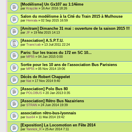
[Modélisme] Un Gx107 au 1:14ème
par
Krayziie
» 16 Avr 2016 18:26
Salon du modélisme à la Cité du Train 2015 à Mulhouse
par
Henrala
» 02 Sep 2015 16:59
[Amitram] Dimanche 31 mai : ouverture de la saison 2015 !!!
par
JF
» 19 Mai 2015 14:13
[Association] A.S.P.T.U.
par
Trans'cab
» 13 Juil 2011 22:24
Paris: Sur les traces du 172 en SC 10...
par
MP55
» 04 Jan 2015 0:00
Sortie pour les 10 ans de l'association Bus Parisiens
par
MP55
» 05 Nov 2014 19:06
Décès de Robert Chappelet
par
Nat
» 17 Nov 2014 9:40
[Association] Polo Bus 80
par
POLOBUS
» 20 Jan 2013 0:35
[Association] Rétro Bus Nazairiens
par
STRAN
» 24 Juin 2014 19:39
association rétro-bus-lyonnais
par
bus64
» 11 Mai 2014 19:42
[Exposition] La Locomotion en Fête 2014
par
Yannick_R
» 25 Avr 2014 7:11