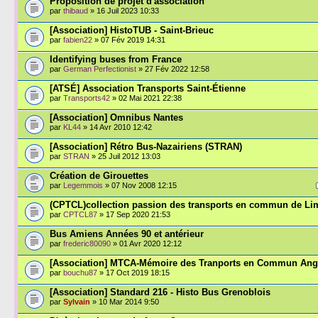
Proposition de projet d'association
par
thibaud
» 16 Juil 2023 10:33
[Association] HistoTUB - Saint-Brieuc
par
fabien22
» 07 Fév 2019 14:31
Identifying buses from France
par
German Perfectionist
» 27 Fév 2022 12:58
[ATSÉ] Association Transports Saint-Étienne
par
Transports42
» 02 Mai 2021 22:38
[Association] Omnibus Nantes
par
KL44
» 14 Avr 2010 12:42
[Association] Rétro Bus-Nazairiens (STRAN)
par
STRAN
» 25 Juil 2012 13:03
Création de Girouettes
par
Legemmois
» 07 Nov 2008 12:15
(CPTCL)collection passion des transports en commun de L
par
CPTCL87
» 17 Sep 2020 21:53
Bus Amiens Années 90 et antérieur
par
frederic80090
» 01 Avr 2020 12:12
[Association] MTCA-Mémoire des Tranports en Commun An
par
bouchu87
» 17 Oct 2019 18:15
[Association] Standard 216 - Histo Bus Grenoblois
par
Sylvain
» 10 Mar 2014 9:50