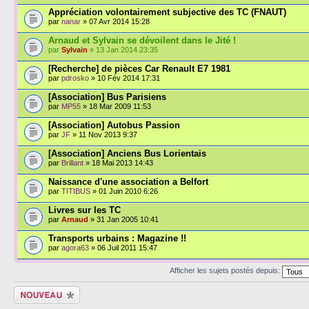
Appréciation volontairement subjective des TC (FNAUT)
par
nanar
» 07 Avr 2014 15:28
Arnaud et Sylvain se dévoilent dans le Jité !
par
Sylvain
» 13 Jan 2014 23:35
[Recherche] de pièces Car Renault E7 1981
par
pdrosko
» 10 Fév 2014 17:31
[Association] Bus Parisiens
par
MP55
» 18 Mar 2009 11:53
[Association] Autobus Passion
par
JF
» 11 Nov 2013 9:37
[Association] Anciens Bus Lorientais
par
Brillant
» 18 Mai 2013 14:43
Naissance d'une association a Belfort
par
TITIBUS
» 01 Juin 2010 6:26
Livres sur les TC
par
Arnaud
» 31 Jan 2005 10:41
Transports urbains : Magazine !!
par
agora63
» 06 Juil 2011 15:47
Afficher les sujets postés depuis:
Écrire un nouveau
sujet