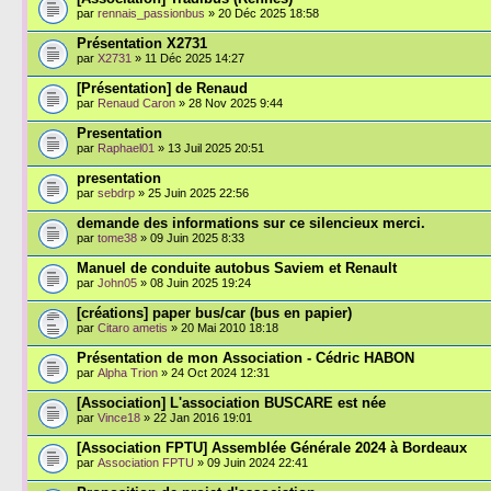
par
rennais_passionbus
» 20 Déc 2025 18:58
Présentation X2731
par
X2731
» 11 Déc 2025 14:27
[Présentation] de Renaud
par
Renaud Caron
» 28 Nov 2025 9:44
Presentation
par
Raphael01
» 13 Juil 2025 20:51
presentation
par
sebdrp
» 25 Juin 2025 22:56
demande des informations sur ce silencieux merci.
par
tome38
» 09 Juin 2025 8:33
Manuel de conduite autobus Saviem et Renault
par
John05
» 08 Juin 2025 19:24
[créations] paper bus/car (bus en papier)
par
Citaro ametis
» 20 Mai 2010 18:18
Présentation de mon Association - Cédric HABON
par
Alpha Trion
» 24 Oct 2024 12:31
[Association] L'association BUSCARE est née
par
Vince18
» 22 Jan 2016 19:01
[Association FPTU] Assemblée Générale 2024 à Bordeaux
par
Association FPTU
» 09 Juin 2024 22:41