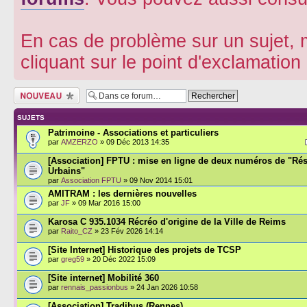
En cas de problème sur un sujet, m
cliquant sur le point d'exclamatio
Écrire un nouveau
sujet
SUJETS
Patrimoine - Associations et particuliers
par
AMZERZO
» 09 Déc 2013 14:35
[Association] FPTU : mise en ligne de deux numéros de "Ré
Urbains"
par
Association FPTU
» 09 Nov 2014 15:01
AMITRAM : les dernières nouvelles
par
JF
» 09 Mar 2016 15:00
Karosa C 935.1034 Récréo d'origine de la Ville de Reims
par
Raito_CZ
» 23 Fév 2026 14:14
[Site Internet] Historique des projets de TCSP
par
greg59
» 20 Déc 2022 15:09
[Site internet] Mobilité 360
par
rennais_passionbus
» 24 Jan 2026 10:58
[Association] Tradibus (Rennes)