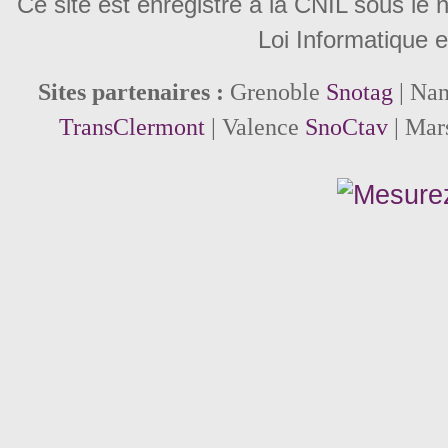
Ce site est enregistré à la CNIL sous le
Loi Informatique e
Sites partenaires :
Grenoble
Snotag
| Na
TransClermont
| Valence
SnoCtav
| Mar