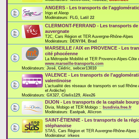
ANGERS - Les transports de l'agglomérati
Irigo et Aleop
Modérateurs:
FLG
,
Latil 22
CLERMONT-FERRAND - Les transports de l
auvergnate
T2C, Cars Région et TER Auvergne-Rhône-Alpes
Modérateurs:
DENY84
,
Brad
MARSEILLE / AIX en PROVENCE - Les trans
cité phocéenne
La Métropole Mobilité et TER Provence-Alpes-Côte d
www.marseille-transports.com
Modérateurs:
José
,
Cédric
,
sebcer13010
VALENCE - Les transports de l'agglomérat
valentinoise
L'actualité des réseaux de transports en sud Rhône
et Ardèche)
Modérateurs:
GX327
,
Citelis129
,
Alex26
DIJON - Les transports de la capitale bou
Divia, Mobigo et TER Mobigo ::
busdivia.free.fr
Modérateurs:
Eastpak
,
Alicron
SAINT-ÉTIENNE - Les transports de la régi
stéphanoise
STAS, Cars Région et TER Auvergne-Rhône-Alpes :
Modérateur:
irkeos