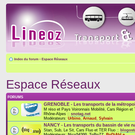
Index du forum
‹
Espace Réseaux
Espace Réseaux
FORUMS
GRENOBLE - Les transports de la métropol
M réso et Pays Voironnais Mobilité, Cars Région e
Rhône-Alpes ::
snotag.net
Modérateurs:
Urbino
,
Arnaud
,
Sylvain
NANCY - Les transports du bassin de vie n
Stan, Sub, Le Sit, Cars Fluo et TER Fluo ::
blogosta
Modérateurs:
Nico54300
,
ToBoZZ
,
BoDiAbLe