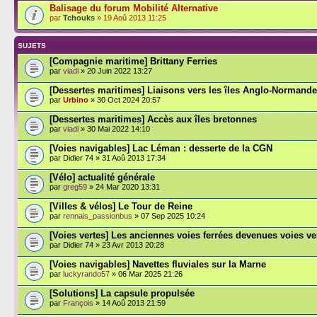
Balisage du forum Mobilité Alternative
par
Tchouks
» 19 Aoû 2013 11:25
SUJETS
[Compagnie maritime] Brittany Ferries
par
viadi
» 20 Juin 2022 13:27
[Dessertes maritimes] Liaisons vers les îles Anglo-Normand
par
Urbino
» 30 Oct 2024 20:57
[Dessertes maritimes] Accès aux îles bretonnes
par
viadi
» 30 Mai 2022 14:10
[Voies navigables] Lac Léman : desserte de la CGN
par Didier 74 » 31 Aoû 2013 17:34
[Vélo] actualité générale
par
greg59
» 24 Mar 2020 13:31
[Villes & vélos] Le Tour de Reine
par
rennais_passionbus
» 07 Sep 2025 10:24
[Voies vertes] Les anciennes voies ferrées devenues voies ve
par Didier 74 » 23 Avr 2013 20:28
[Voies navigables] Navettes fluviales sur la Marne
par
luckyrando57
» 06 Mar 2025 21:26
[Solutions] La capsule propulsée
par
François
» 14 Aoû 2013 21:59