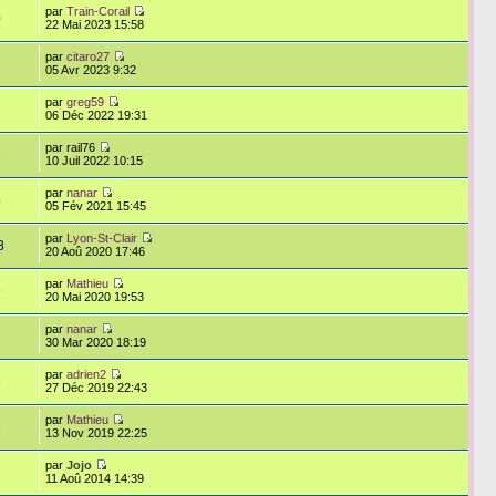
par
Train-Corail
0
22 Mai 2023 15:58
par
citaro27
05 Avr 2023 9:32
par
greg59
06 Déc 2022 19:31
par rail76
8
10 Juil 2022 10:15
par
nanar
4
05 Fév 2021 15:45
par
Lyon-St-Clair
8
20 Aoû 2020 17:46
par
Mathieu
5
20 Mai 2020 19:53
par
nanar
30 Mar 2020 18:19
par
adrien2
3
27 Déc 2019 22:43
par
Mathieu
2
13 Nov 2019 22:25
par
Jojo
6
11 Aoû 2014 14:39