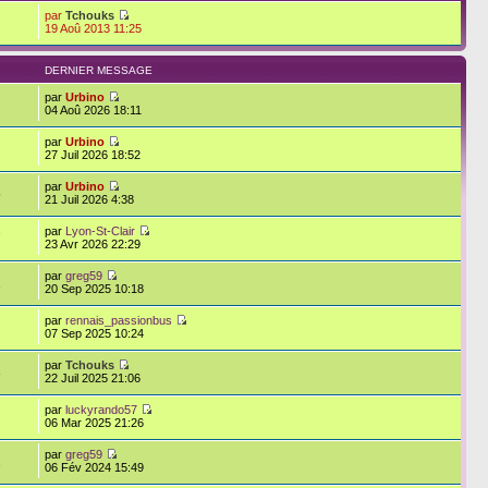
par
Tchouks
19 Aoû 2013 11:25
DERNIER MESSAGE
par
Urbino
04 Aoû 2026 18:11
par
Urbino
27 Juil 2026 18:52
par
Urbino
5
21 Juil 2026 4:38
par
Lyon-St-Clair
7
23 Avr 2026 22:29
par
greg59
1
20 Sep 2025 10:18
par
rennais_passionbus
07 Sep 2025 10:24
par
Tchouks
3
22 Juil 2025 21:06
par
luckyrando57
06 Mar 2025 21:26
par
greg59
2
06 Fév 2024 15:49