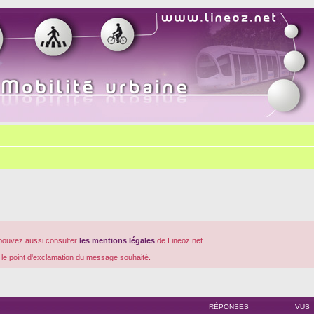
pouvez aussi consulter
les mentions légales
de Lineoz.net.
r le point d'exclamation du message souhaité.
RÉPONSES
VUS