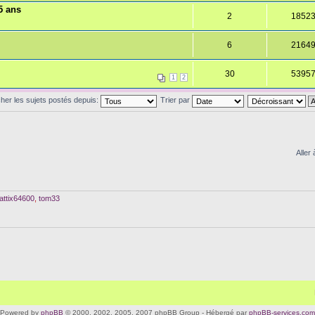
5 ans
2
1852
6
2164
30
5395
1
2
cher les sujets postés depuis:
Trier par
Aller 
attix64600
,
tom33
Powered by
phpBB
© 2000, 2002, 2005, 2007 phpBB Group - Hébergé par
phpBB-services.com