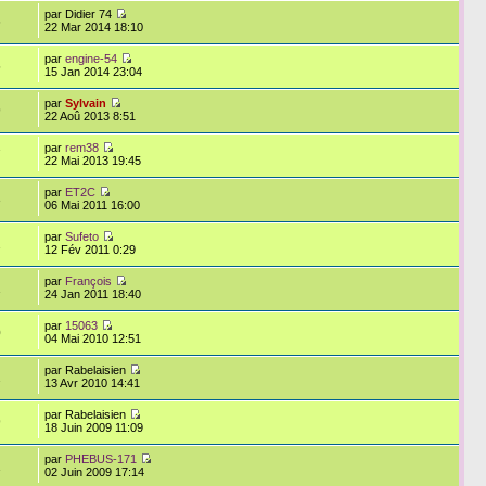
par Didier 74
6
22 Mar 2014 18:10
par
engine-54
5
15 Jan 2014 23:04
par
Sylvain
9
22 Aoû 2013 8:51
par
rem38
7
22 Mai 2013 19:45
par
ET2C
3
06 Mai 2011 16:00
par
Sufeto
2
12 Fév 2011 0:29
par
François
1
24 Jan 2011 18:40
par
15063
0
04 Mai 2010 12:51
par Rabelaisien
2
13 Avr 2010 14:41
par Rabelaisien
9
18 Juin 2009 11:09
par
PHEBUS-171
1
02 Juin 2009 17:14