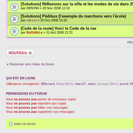
[Solutions] Réflexions sur la ville et les modes de vie dans 2
par
DENY84
» 28 Nov 2008 12:10
[Solutions] Pédibus (l'exemple du marchons vers l'école)
par
mika13
» 20 Oct 2008 15:25
[Code de la route] Voici le Code de la rue
par
BoDiAbLe
» 31 Aoû 2008 21:31
Affi
Écrire un nouveau
sujet
Retourner vers Index du forum
QUI EST EN LIGNE
Utilisateurs enregistrés:
BBernard
,
Bing [Bot]
,
citaro27
,
ewen
,
Google [Bot]
,
lyonaf
,
M
PERMISSIONS DU FORUM
Vous
ne pouvez pas
poster de nouveaux sujets
Vous
ne pouvez pas
répondre aux sujets
Vous
ne pouvez pas
éditer vos messages
Vous
ne pouvez pas
supprimer vos messages
Index du forum