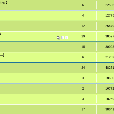
oirs ?
6
2250
4
1277
12
2547
3
29
3852
1
2
15
3002
..)
6
2120
24
4827
3
1860
2
1677
3
1825
17
3864