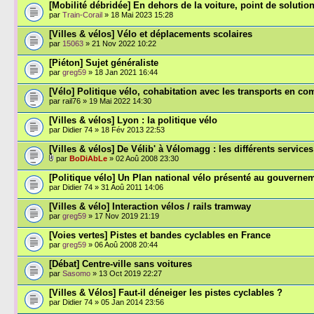
[Mobilité débridée] En dehors de la voiture, point de solution
par
Train-Corail
» 18 Mai 2023 15:28
[Villes & vélos] Vélo et déplacements scolaires
par
15063
» 21 Nov 2022 10:22
[Piéton] Sujet généraliste
par
greg59
» 18 Jan 2021 16:44
[Vélo] Politique vélo, cohabitation avec les transports en 
par rail76 » 19 Mai 2022 14:30
[Villes & vélos] Lyon : la politique vélo
par Didier 74 » 18 Fév 2013 22:53
[Villes & vélos] De Vélib' à Vélomagg : les différents service
par
BoDiAbLe
» 02 Aoû 2008 23:30
[Politique vélo] Un Plan national vélo présenté au gouverne
par Didier 74 » 31 Aoû 2011 14:06
[Villes & vélo] Interaction vélos / rails tramway
par
greg59
» 17 Nov 2019 21:19
[Voies vertes] Pistes et bandes cyclables en France
par
greg59
» 06 Aoû 2008 20:44
[Débat] Centre-ville sans voitures
par
Sasomo
» 13 Oct 2019 22:27
[Villes & Vélos] Faut-il déneiger les pistes cyclables ?
par Didier 74 » 05 Jan 2014 23:56