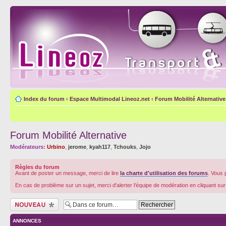
Index du forum
‹
Espace Multimodal Lineoz.net
‹
Forum Mobilité Alternative
Forum Mobilité Alternative
Modérateurs:
Urbino
,
jerome
,
kyah117
,
Tchouks
,
Jojo
Règles du forum
Avant de poster un message, merci de lire
la charte d'utilisation des forums
. Vous 
En cas de problème sur un sujet, merci d'alerter l'équipe de modération en cliquant su
Écrire un nouveau
sujet
ANNONCES