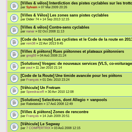
[Villes & vélos] Interdiction des pistes cyclables sur les trott
par
Sylvain
» 07 Mai 2009 20:26
[Villes & Vélos] Les zones sans pistes cyclables
par Didier 74 » 14 Sep 2013 12:15
[Villes & vélos] Contre-sens cyclables
par
nanar
» 02 Oct 2008 11:13
[Code de la route] Les cyclistes et le Code de la route en 201
par
rem38
» 22 Avr 2013 9:45
[Villes & piétons] Rues piétonnes et plateaux piétonniers
par
greg59
» 04 Aoû 2008 21:24
[Solutions] Vosges: de nouveaux services (VLS, co-voiturage.
par
paul
» 11 Jan 2010 21:14
[Code de la Route] Une timide avancée pour les piétons
par
François
» 01 Déc 2010 23:24
[Véhicule] Un Fretram
par
SpeedraceR
» 30 Avr 2010 12:08
[Solutions] Selectivos, dont Allegio + vanpools
par Rabelaisien » 17 Aoû 2008 12:49
[Villes & piétons] Zones de rencontre
par
François
» 14 Juin 2009 20:51
[Véhicule] Le Segway
par
7 COMPERTRIX
» 03 Aoû 2008 12:15