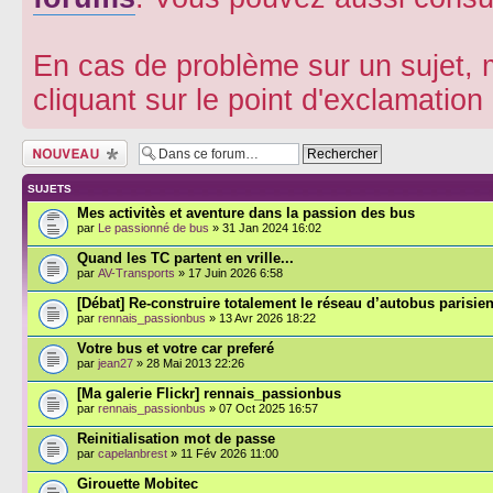
En cas de problème sur un sujet, m
cliquant sur le point d'exclamatio
Écrire un nouveau
sujet
SUJETS
Mes activitès et aventure dans la passion des bus
par
Le passionné de bus
» 31 Jan 2024 16:02
Quand les TC partent en vrille...
par
AV-Transports
» 17 Juin 2026 6:58
[Débat] Re-construire totalement le réseau d’autobus parisie
par
rennais_passionbus
» 13 Avr 2026 18:22
Votre bus et votre car preferé
par
jean27
» 28 Mai 2013 22:26
[Ma galerie Flickr] rennais_passionbus
par
rennais_passionbus
» 07 Oct 2025 16:57
Reinitialisation mot de passe
par
capelanbrest
» 11 Fév 2026 11:00
Girouette Mobitec