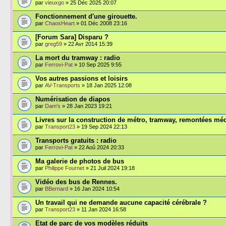
par
vieuxgo
» 25 Déc 2025 20:07
Fonctionnement d'une girouette.
par
ChaosHeart
» 01 Déc 2008 23:16
[Forum Sara] Disparu ?
par
greg59
» 22 Avr 2014 15:39
La mort du tramway : radio
par
Ferrovi-Pat
» 10 Sep 2025 9:55
Vos autres passions et loisirs
par
AV-Transports
» 18 Jan 2025 12:08
Numérisation de diapos
par
Dam's
» 28 Jan 2023 19:21
Livres sur la construction de métro, tramway, remontées mé
par
Transport23
» 19 Sep 2024 22:13
Transports gratuits : radio
par
Ferrovi-Pat
» 22 Aoû 2024 20:33
Ma galerie de photos de bus
par
Philippe Fournet
» 21 Juil 2024 19:18
Vidéo des bus de Rennes.
par
BBernard
» 16 Jan 2024 10:54
Un travail qui ne demande aucune capacité cérébrale ?
par
Transport23
» 11 Jan 2024 16:58
Etat de parc de vos modèles réduits