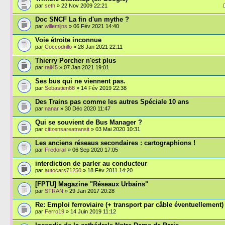
par
seth
» 22 Nov 2009 22:21
Doc SNCF La fin d'un mythe ?
par
willemijns
» 06 Fév 2021 14:40
Voie étroite inconnue
par
Coccodrillo
» 28 Jan 2021 22:11
Thierry Porcher n'est plus
par
rail45
» 07 Jan 2021 19:01
Ses bus qui ne viennent pas.
par
Sebastien68
» 14 Fév 2019 22:38
Des Trains pas comme les autres Spéciale 10 ans
par
nanar
» 30 Déc 2020 11:47
Qui se souvient de Bus Manager ?
par
citizensareatransit
» 03 Mai 2020 10:31
Les anciens réseaus secondaires : cartographions !
par
Fredorail
» 06 Sep 2020 17:05
interdiction de parler au conducteur
par
autocars71250
» 18 Fév 2011 14:20
[FPTU] Magazine "Réseaux Urbains"
par
STRAN
» 29 Jan 2017 20:28
Re: Emploi ferroviaire (+ transport par câble éventuellement)
par
Ferro19
» 14 Juin 2019 11:12