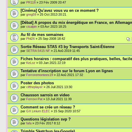
par
PR118
» 23 Fév 2009 20:47
[Cinéma] Qu'avez vous vu en ce moment ?
par
greg59
» 25 Oct 2013 20:21
[Débat] A propos du mix énergétique en France, en Allemagne
par
cisalpin
» 03 Avr 2023 18:25
Au fil de mes semaines
par
Phil26
» 25 Sep 2008 18:42
Sortie Réseau STAS #3 by Transports Saint-Étienne
par
SETRA S415 NF
» 21 Aoû 2019 11:45
Fiches horaires : comparatif des plus pratiques, belles, faciles
par
KeLoz
» 03 Jan 2021 22:19
Tentative d'inscription sur le forum Lyon en lignes
par
Ferroremontees19
» 22 Aoû 2021 17:32
Poster des photos
par
ciftheplayer
» 26 Juil 2021 13:30
Chausson sarrois en video
par
Ferrovi-Pat
» 13 Juil 2021 11:39
Comment se crée un réseau ?
par
GX Linium ELEC
» 15 Sep 2020 10:57
Questions législation svp ?
par
fafa
» 23 Fév 2017 8:12
Trimble Sketchup (ex-Google)