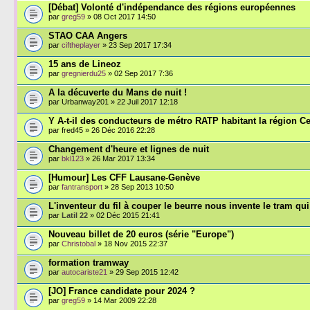
[Débat] Volonté d'indépendance des régions européennes
par
greg59
» 08 Oct 2017 14:50
STAO CAA Angers
par
ciftheplayer
» 23 Sep 2017 17:34
15 ans de Lineoz
par
gregnierdu25
» 02 Sep 2017 7:36
A la décuverte du Mans de nuit !
par Urbanway201 » 22 Juil 2017 12:18
Y A-t-il des conducteurs de métro RATP habitant la région Ce
par fred45 » 26 Déc 2016 22:28
Changement d'heure et lignes de nuit
par
bkl123
» 26 Mar 2017 13:34
[Humour] Les CFF Lausane-Genève
par
fantransport
» 28 Sep 2013 10:50
L'inventeur du fil à couper le beurre nous invente le tram qui
par
Latil 22
» 02 Déc 2015 21:41
Nouveau billet de 20 euros (série "Europe")
par
Christobal
» 18 Nov 2015 22:37
formation tramway
par
autocariste21
» 29 Sep 2015 12:42
[JO] France candidate pour 2024 ?
par
greg59
» 14 Mar 2009 22:28