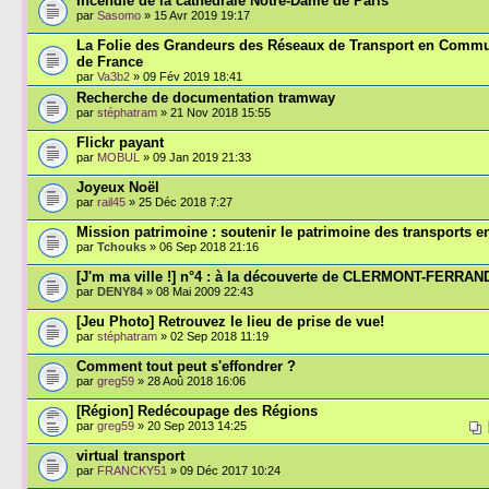
Incendie de la cathédrale Notre-Dame de Paris
par
Sasomo
» 15 Avr 2019 19:17
La Folie des Grandeurs des Réseaux de Transport en Commu
de France
par
Va3b2
» 09 Fév 2019 18:41
Recherche de documentation tramway
par
stéphatram
» 21 Nov 2018 15:55
Flickr payant
par
MOBUL
» 09 Jan 2019 21:33
Joyeux Noël
par
rail45
» 25 Déc 2018 7:27
Mission patrimoine : soutenir le patrimoine des transports en
par
Tchouks
» 06 Sep 2018 21:16
[J'm ma ville !] n°4 : à la découverte de CLERMONT-FERRAN
par
DENY84
» 08 Mai 2009 22:43
[Jeu Photo] Retrouvez le lieu de prise de vue!
par
stéphatram
» 02 Sep 2018 11:19
Comment tout peut s'effondrer ?
par
greg59
» 28 Aoû 2018 16:06
[Région] Redécoupage des Régions
par
greg59
» 20 Sep 2013 14:25
virtual transport
par
FRANCKY51
» 09 Déc 2017 10:24