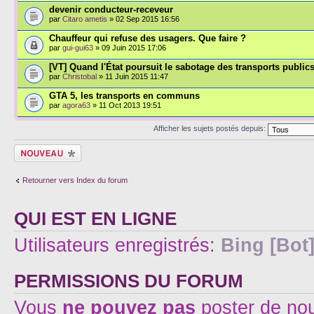
devenir conducteur-receveur
par
Citaro ametis
» 02 Sep 2015 16:56
Chauffeur qui refuse des usagers. Que faire ?
par
gui-gui63
» 09 Juin 2015 17:06
[VT] Quand l'État poursuit le sabotage des transports publics
par
Christobal
» 11 Juin 2015 11:47
GTA 5, les transports en communs
par
agora63
» 11 Oct 2013 19:51
Afficher les sujets postés depuis:
Écrire un nouveau
sujet
Retourner vers Index du forum
QUI EST EN LIGNE
Utilisateurs enregistrés:
Bing [Bot
PERMISSIONS DU FORUM
Vous
ne pouvez pas
poster de no