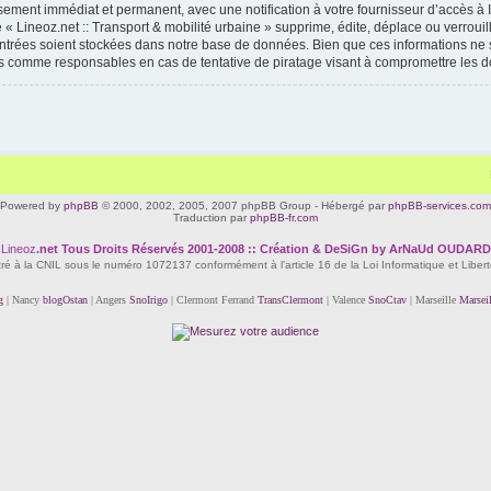
ssement immédiat et permanent, avec une notification à votre fournisseur d’accès à 
« Lineoz.net :: Transport & mobilité urbaine » supprime, édite, déplace ou verrouil
 entrées soient stockées dans notre base de données. Bien que ces informations ne s
enus comme responsables en cas de tentative de piratage visant à compromettre les 
Powered by
phpBB
© 2000, 2002, 2005, 2007 phpBB Group - Hébergé par
phpBB-services.com
Traduction par
phpBB-fr.com
Lineoz
.net
Tous Droits Réservés 2001-2008 :: Création & DeSiGn by ArNaUd OUDARD
tré à la CNIL sous le numéro 1072137 conformément à l'article 16 de la Loi Informatique et Liber
g
| Nancy
blogOstan
| Angers
SnoIrigo
| Clermont Ferrand
TransClermont
| Valence
SnoCtav
| Marseille
Marsei