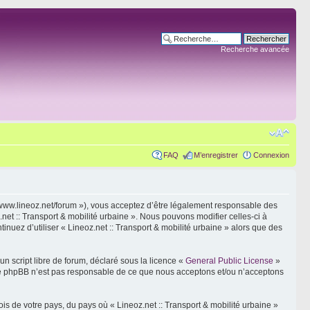
Recherche avancée
FAQ
M’enregistrer
Connexion
s://www.lineoz.net/forum »), vous acceptez d’être légalement responsable des
net :: Transport & mobilité urbaine ». Nous pouvons modifier celles-ci à
inuez d’utiliser « Lineoz.net :: Transport & mobilité urbaine » alors que des
n script libre de forum, déclaré sous la licence «
General Public License
»
oupe phpBB n’est pas responsable de ce que nous acceptons et/ou n’acceptons
is de votre pays, du pays où « Lineoz.net :: Transport & mobilité urbaine »