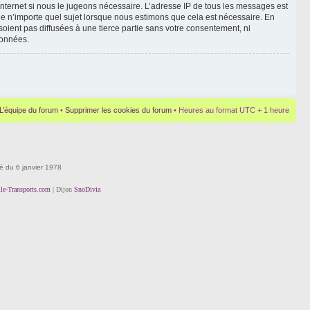
Internet si nous le jugeons nécessaire. L’adresse IP de tous les messages est
le n’importe quel sujet lorsque nous estimons que cela est nécessaire. En
oient pas diffusées à une tierce partie sans votre consentement, ni
données.
L’équipe du forum
•
Supprimer les cookies du forum
• Heures au format UTC + 1 heure
té du 6 janvier 1978
lle-Transports.com
| Dijon
SnoDivia