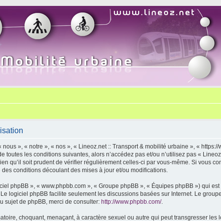
isation
« nous », « notre », « nos », « Lineoz.net :: Transport & mobilité urbaine », « http
 toutes les conditions suivantes, alors n’accédez pas et/ou n’utilisez pas « Lineoz.
 qu’il soit prudent de vérifier régulièrement celles-ci par vous-même. Si vous cont
des conditions découlant des mises à jour et/ou modifications.
logiciel phpBB », « www.phpbb.com », « Groupe phpBB », « Équipes phpBB ») qui est u
. Le logiciel phpBB facilite seulement les discussions basées sur Internet. Le gr
u sujet de phpBB, merci de consulter:
http://www.phpbb.com/
.
toire, choquant, menaçant, à caractère sexuel ou autre qui peut transgresser les lo