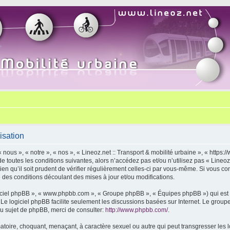
isation
« nous », « notre », « nos », « Lineoz.net :: Transport & mobilité urbaine », « http
 toutes les conditions suivantes, alors n’accédez pas et/ou n’utilisez pas « Lineoz.
 qu’il soit prudent de vérifier régulièrement celles-ci par vous-même. Si vous cont
des conditions découlant des mises à jour et/ou modifications.
logiciel phpBB », « www.phpbb.com », « Groupe phpBB », « Équipes phpBB ») qui est u
. Le logiciel phpBB facilite seulement les discussions basées sur Internet. Le gr
u sujet de phpBB, merci de consulter:
http://www.phpbb.com/
.
toire, choquant, menaçant, à caractère sexuel ou autre qui peut transgresser les lo