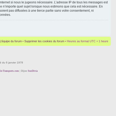
Internet si nous le jugeons nécessaire. L’adresse IP de tous les messages est
le n’importe quel sujet lorsque nous estimons que cela est nécessaire. En
oient pas diffusées à une tierce partie sans votre consentement, ni
données.
L’équipe du forum
•
Supprimer les cookies du forum
• Heures au format UTC + 1 heure
té du 6 janvier 1978
lle-Transports.com
| Dijon
SnoDivia