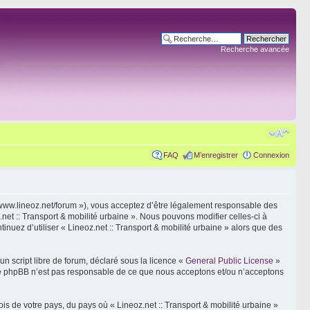
Recherche avancée
FAQ
M’enregistrer
Connexion
s://www.lineoz.net/forum »), vous acceptez d’être légalement responsable des
net :: Transport & mobilité urbaine ». Nous pouvons modifier celles-ci à
inuez d’utiliser « Lineoz.net :: Transport & mobilité urbaine » alors que des
n script libre de forum, déclaré sous la licence «
General Public License
»
oupe phpBB n’est pas responsable de ce que nous acceptons et/ou n’acceptons
is de votre pays, du pays où « Lineoz.net :: Transport & mobilité urbaine »