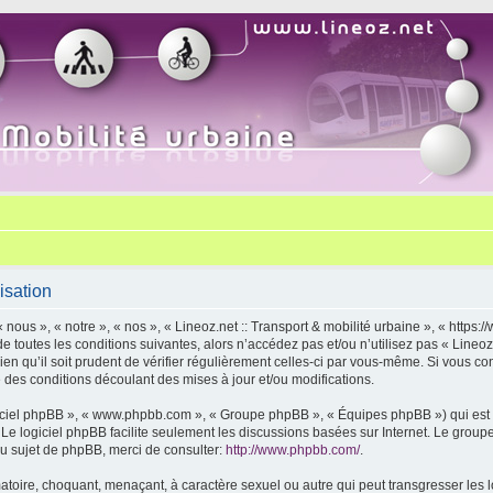
isation
« nous », « notre », « nos », « Lineoz.net :: Transport & mobilité urbaine », « http
 toutes les conditions suivantes, alors n’accédez pas et/ou n’utilisez pas « Lineoz.
 qu’il soit prudent de vérifier régulièrement celles-ci par vous-même. Si vous cont
des conditions découlant des mises à jour et/ou modifications.
logiciel phpBB », « www.phpbb.com », « Groupe phpBB », « Équipes phpBB ») qui est u
. Le logiciel phpBB facilite seulement les discussions basées sur Internet. Le gr
u sujet de phpBB, merci de consulter:
http://www.phpbb.com/
.
toire, choquant, menaçant, à caractère sexuel ou autre qui peut transgresser les lo