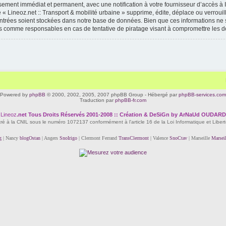
ssement immédiat et permanent, avec une notification à votre fournisseur d’accès à 
« Lineoz.net :: Transport & mobilité urbaine » supprime, édite, déplace ou verrouil
 entrées soient stockées dans notre base de données. Bien que ces informations ne s
enus comme responsables en cas de tentative de piratage visant à compromettre les 
Powered by
phpBB
© 2000, 2002, 2005, 2007 phpBB Group - Hébergé par
phpBB-services.com
Traduction par
phpBB-fr.com
Lineoz
.net
Tous Droits Réservés 2001-2008 :: Création & DeSiGn by ArNaUd OUDARD
tré à la CNIL sous le numéro 1072137 conformément à l'article 16 de la Loi Informatique et Liber
g
| Nancy
blogOstan
| Angers
SnoIrigo
| Clermont Ferrand
TransClermont
| Valence
SnoCtav
| Marseille
Marsei