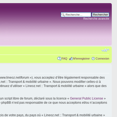
Recherche avancée
FAQ
M’enregistrer
Connexion
s://www.lineoz.net/forum »), vous acceptez d’être légalement responsable des
net :: Transport & mobilité urbaine ». Nous pouvons modifier celles-ci à
inuez d’utiliser « Lineoz.net :: Transport & mobilité urbaine » alors que des
n script libre de forum, déclaré sous la licence «
General Public License
»
oupe phpBB n’est pas responsable de ce que nous acceptons et/ou n’acceptons
is de votre pays, du pays où « Lineoz.net :: Transport & mobilité urbaine »