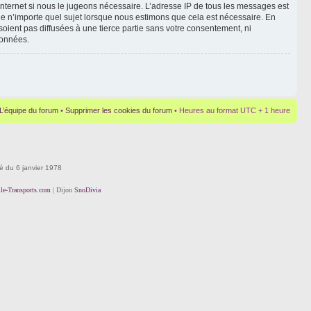
Internet si nous le jugeons nécessaire. L’adresse IP de tous les messages est
le n’importe quel sujet lorsque nous estimons que cela est nécessaire. En
oient pas diffusées à une tierce partie sans votre consentement, ni
données.
L’équipe du forum
•
Supprimer les cookies du forum
• Heures au format UTC + 1 heure
té du 6 janvier 1978
lle-Transports.com
| Dijon
SnoDivia