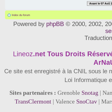
Avant le 07 Aoû 
Index du forum
Powered by
phpBB
© 2000, 2002, 20
se
Traductio
Lineoz
.net
Tous Droits Réservé
ArNa
Ce site est enregistré à la CNIL sous le
Loi Informatique e
Sites partenaires :
Grenoble
Snotag
| Na
TransClermont
| Valence
SnoCtav
| Mar