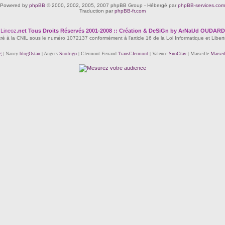
Powered by
phpBB
© 2000, 2002, 2005, 2007 phpBB Group - Hébergé par
phpBB-services.com
Traduction par
phpBB-fr.com
Lineoz
.net
Tous Droits Réservés 2001-2008 :: Création & DeSiGn by ArNaUd OUDARD
tré à la CNIL sous le numéro 1072137 conformément à l'article 16 de la Loi Informatique et Liber
g
| Nancy
blogOstan
| Angers
SnoIrigo
| Clermont Ferrand
TransClermont
| Valence
SnoCtav
| Marseille
Marsei