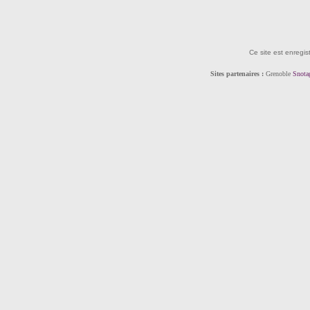
Ce site est enregis
Sites partenaires :
Grenoble
Snota