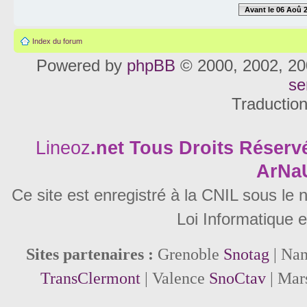
Avant le 06 Aoû 
Index du forum
Powered by
phpBB
© 2000, 2002, 20
se
Traductio
Lineoz
.net
Tous Droits Réservé
ArNa
Ce site est enregistré à la CNIL sous le
Loi Informatique e
Sites partenaires :
Grenoble
Snotag
| Na
TransClermont
| Valence
SnoCtav
| Mar