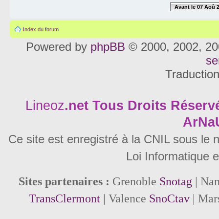
Avant le 07 Aoû 
Index du forum
Powered by
phpBB
© 2000, 2002, 20
se
Traductio
Lineoz
.net
Tous Droits Réservé
ArNa
Ce site est enregistré à la CNIL sous le
Loi Informatique e
Sites partenaires :
Grenoble
Snotag
| Na
TransClermont
| Valence
SnoCtav
| Mar