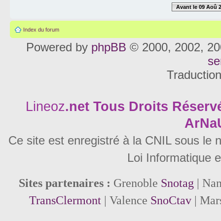
Avant le 09 Aoû 
Index du forum
Powered by
phpBB
© 2000, 2002, 20
se
Traductio
Lineoz
.net
Tous Droits Réservé
ArNa
Ce site est enregistré à la CNIL sous le
Loi Informatique e
Sites partenaires :
Grenoble
Snotag
| Na
TransClermont
| Valence
SnoCtav
| Mar