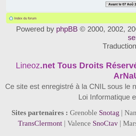
Avant le 07 Aoû 
Index du forum
Powered by
phpBB
© 2000, 2002, 20
se
Traductio
Lineoz
.net
Tous Droits Réservé
ArNa
Ce site est enregistré à la CNIL sous le
Loi Informatique e
Sites partenaires :
Grenoble
Snotag
| Na
TransClermont
| Valence
SnoCtav
| Mar