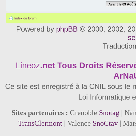
Avant le 09 Aoû 
Index du forum
Powered by
phpBB
© 2000, 2002, 20
se
Traductio
Lineoz
.net
Tous Droits Réservé
ArNa
Ce site est enregistré à la CNIL sous le
Loi Informatique e
Sites partenaires :
Grenoble
Snotag
| Na
TransClermont
| Valence
SnoCtav
| Mar