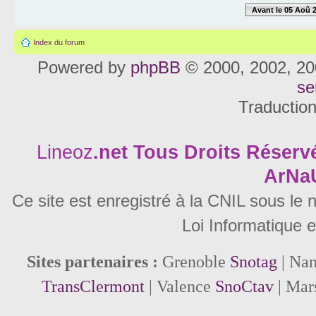
Avant le 05 Aoû 
Index du forum
Powered by
phpBB
© 2000, 2002, 20
se
Traductio
Lineoz
.net
Tous Droits Réservé
ArNa
Ce site est enregistré à la CNIL sous le
Loi Informatique e
Sites partenaires :
Grenoble
Snotag
| Na
TransClermont
| Valence
SnoCtav
| Mar