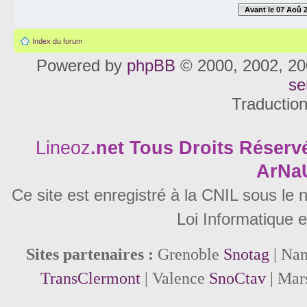
Avant le 07 Aoû 
Index du forum
Powered by
phpBB
© 2000, 2002, 20
se
Traductio
Lineoz
.net
Tous Droits Réservé
ArNa
Ce site est enregistré à la CNIL sous le
Loi Informatique e
Sites partenaires :
Grenoble
Snotag
| Na
TransClermont
| Valence
SnoCtav
| Mar