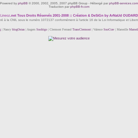
Powered by
phpBB
© 2000, 2002, 2005, 2007 phpBB Group - Hébergé par
phpBB-services.com
Traduction par
phpBB-fr.com
Lineoz
.net
Tous Droits Réservés 2001-2008 :: Création & DeSiGn by ArNaUd OUDARD
tré à la CNIL sous le numéro 1072137 conformément à l'article 16 de la Loi Informatique et Liber
g
| Nancy
blogOstan
| Angers
SnoIrigo
| Clermont Ferrand
TransClermont
| Valence
SnoCtav
| Marseille
Marsei