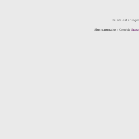
Ce site est enregis
Sites partenaires :
Grenoble
Snota