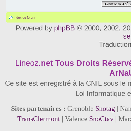
Avant le 07 Aoû 
Index du forum
Powered by
phpBB
© 2000, 2002, 20
se
Traductio
Lineoz
.net
Tous Droits Réservé
ArNa
Ce site est enregistré à la CNIL sous le
Loi Informatique e
Sites partenaires :
Grenoble
Snotag
| Na
TransClermont
| Valence
SnoCtav
| Mar