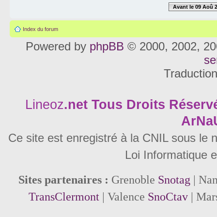
Avant le 09 Aoû 
Index du forum
Powered by
phpBB
© 2000, 2002, 20
se
Traductio
Lineoz
.net
Tous Droits Réservé
ArNa
Ce site est enregistré à la CNIL sous le
Loi Informatique e
Sites partenaires :
Grenoble
Snotag
| Na
TransClermont
| Valence
SnoCtav
| Mar