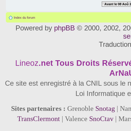
Avant le 08 Aoû 
Index du forum
Powered by
phpBB
© 2000, 2002, 20
se
Traductio
Lineoz
.net
Tous Droits Réservé
ArNa
Ce site est enregistré à la CNIL sous le
Loi Informatique e
Sites partenaires :
Grenoble
Snotag
| Na
TransClermont
| Valence
SnoCtav
| Mar