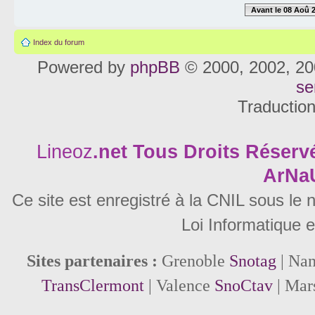
Avant le 08 Aoû 
Index du forum
Powered by
phpBB
© 2000, 2002, 20
se
Traductio
Lineoz
.net
Tous Droits Réservé
ArNa
Ce site est enregistré à la CNIL sous le
Loi Informatique e
Sites partenaires :
Grenoble
Snotag
| Na
TransClermont
| Valence
SnoCtav
| Mar