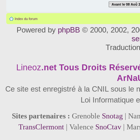
Avant le 08 Aoû 
Index du forum
Powered by
phpBB
© 2000, 2002, 20
se
Traductio
Lineoz
.net
Tous Droits Réservé
ArNa
Ce site est enregistré à la CNIL sous le
Loi Informatique e
Sites partenaires :
Grenoble
Snotag
| Na
TransClermont
| Valence
SnoCtav
| Mar