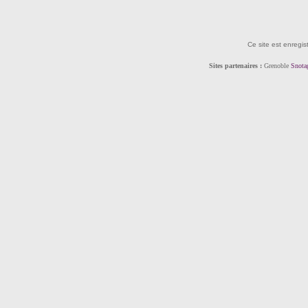
Ce site est enregis
Sites partenaires :
Grenoble
Snota