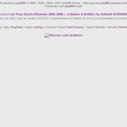
Powered by
phpBB
© 2000, 2002, 2005, 2007 phpBB Group - Hébergé par
phpBB-services.com
Traduction par
phpBB-fr.com
Lineoz
.net
Tous Droits Réservés 2001-2008 :: Création & DeSiGn by ArNaUd OUDARD
tré à la CNIL sous le numéro 1072137 conformément à l'article 16 de la Loi Informatique et Liber
g
| Nancy
blogOstan
| Angers
SnoIrigo
| Clermont Ferrand
TransClermont
| Valence
SnoCtav
| Marseille
Marsei