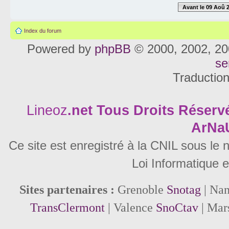
Avant le 09 Aoû 
Index du forum
Powered by
phpBB
© 2000, 2002, 20
se
Traductio
Lineoz
.net
Tous Droits Réservé
ArNa
Ce site est enregistré à la CNIL sous le
Loi Informatique e
Sites partenaires :
Grenoble
Snotag
| Na
TransClermont
| Valence
SnoCtav
| Mar