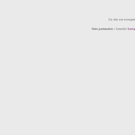
Ce site est enregis
Sites partenaires :
Grenoble
Snota