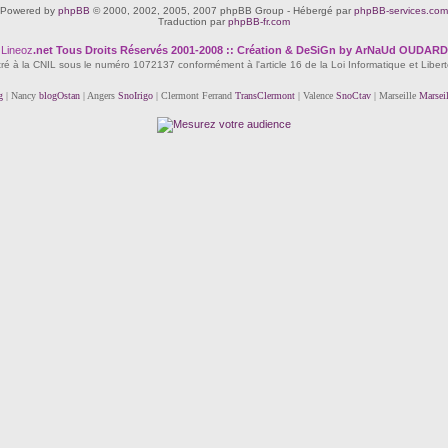
Powered by
phpBB
© 2000, 2002, 2005, 2007 phpBB Group - Hébergé par
phpBB-services.com
Traduction par
phpBB-fr.com
Lineoz
.net
Tous Droits Réservés 2001-2008 :: Création & DeSiGn by ArNaUd OUDARD
tré à la CNIL sous le numéro 1072137 conformément à l'article 16 de la Loi Informatique et Liber
g
| Nancy
blogOstan
| Angers
SnoIrigo
| Clermont Ferrand
TransClermont
| Valence
SnoCtav
| Marseille
Marsei