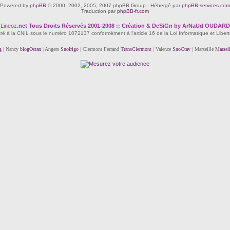
Powered by
phpBB
© 2000, 2002, 2005, 2007 phpBB Group - Hébergé par
phpBB-services.com
Traduction par
phpBB-fr.com
Lineoz
.net
Tous Droits Réservés 2001-2008 :: Création & DeSiGn by ArNaUd OUDARD
tré à la CNIL sous le numéro 1072137 conformément à l'article 16 de la Loi Informatique et Liber
g
| Nancy
blogOstan
| Angers
SnoIrigo
| Clermont Ferrand
TransClermont
| Valence
SnoCtav
| Marseille
Marsei