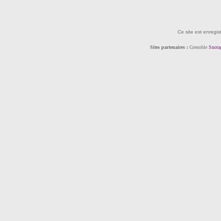
Ce site est enregis
Sites partenaires :
Grenoble
Snota