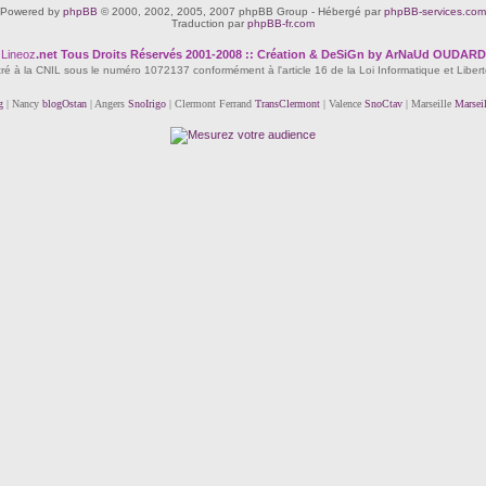
Powered by
phpBB
© 2000, 2002, 2005, 2007 phpBB Group - Hébergé par
phpBB-services.com
Traduction par
phpBB-fr.com
Lineoz
.net
Tous Droits Réservés 2001-2008 :: Création & DeSiGn by ArNaUd OUDARD
tré à la CNIL sous le numéro 1072137 conformément à l'article 16 de la Loi Informatique et Liber
g
| Nancy
blogOstan
| Angers
SnoIrigo
| Clermont Ferrand
TransClermont
| Valence
SnoCtav
| Marseille
Marsei