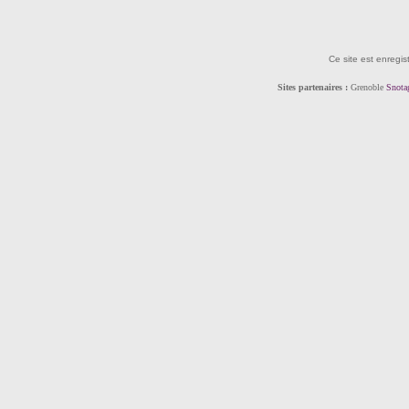
Ce site est enregis
Sites partenaires :
Grenoble
Snota