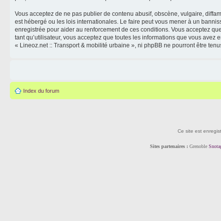
Vous acceptez de ne pas publier de contenu abusif, obscène, vulgaire, diffama
est hébergé ou les lois internationales. Le faire peut vous mener à un banni
enregistrée pour aider au renforcement de ces conditions. Vous acceptez que 
tant qu’utilisateur, vous acceptez que toutes les informations que vous avez
« Lineoz.net :: Transport & mobilité urbaine », ni phpBB ne pourront être t
Index du forum
Ce site est enregis
Sites partenaires :
Grenoble
Snota