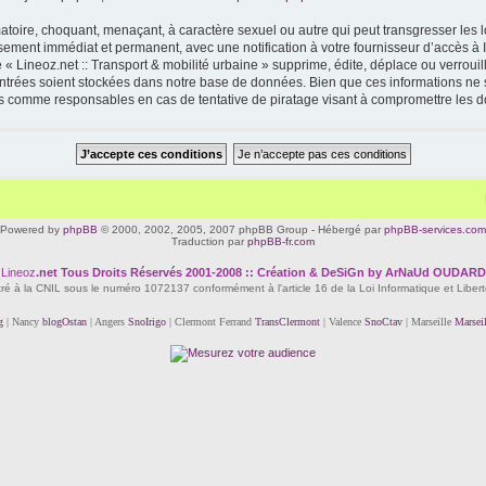
toire, choquant, menaçant, à caractère sexuel ou autre qui peut transgresser les lo
ssement immédiat et permanent, avec une notification à votre fournisseur d’accès à 
« Lineoz.net :: Transport & mobilité urbaine » supprime, édite, déplace ou verrouil
 entrées soient stockées dans notre base de données. Bien que ces informations ne s
enus comme responsables en cas de tentative de piratage visant à compromettre les 
Powered by
phpBB
© 2000, 2002, 2005, 2007 phpBB Group - Hébergé par
phpBB-services.com
Traduction par
phpBB-fr.com
Lineoz
.net
Tous Droits Réservés 2001-2008 :: Création & DeSiGn by ArNaUd OUDARD
tré à la CNIL sous le numéro 1072137 conformément à l'article 16 de la Loi Informatique et Liber
g
| Nancy
blogOstan
| Angers
SnoIrigo
| Clermont Ferrand
TransClermont
| Valence
SnoCtav
| Marseille
Marsei