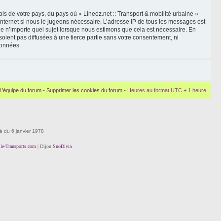
is de votre pays, du pays où « Lineoz.net :: Transport & mobilité urbaine »
Internet si nous le jugeons nécessaire. L’adresse IP de tous les messages est
le n’importe quel sujet lorsque nous estimons que cela est nécessaire. En
oient pas diffusées à une tierce partie sans votre consentement, ni
données.
L’équipe du forum
•
Supprimer les cookies du forum
• Heures au format UTC + 1 heure
té du 6 janvier 1978
lle-Transports.com
| Dijon
SnoDivia