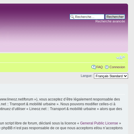
Recherche avancée
FAQ
Connexion
Langue:
s://www.lineoz.net/forum »), vous acceptez d’être légalement responsable des
net :: Transport & mobilité urbaine ». Nous pouvons modifier celles-ci à
inuez d’utiliser « Lineoz.net :: Transport & mobilité urbaine » alors que des
n script libre de forum, déclaré sous la licence «
General Public License
»
oupe phpBB n’est pas responsable de ce que nous acceptons et/ou n’acceptons