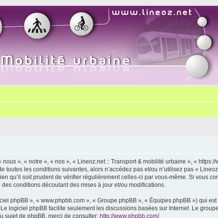
« nous », « notre », « nos », « Lineoz.net :: Transport & mobilité urbaine », « http
 toutes les conditions suivantes, alors n’accédez pas et/ou n’utilisez pas « Lineoz.
 qu’il soit prudent de vérifier régulièrement celles-ci par vous-même. Si vous cont
des conditions découlant des mises à jour et/ou modifications.
logiciel phpBB », « www.phpbb.com », « Groupe phpBB », « Équipes phpBB ») qui est u
. Le logiciel phpBB facilite seulement les discussions basées sur Internet. Le gr
u sujet de phpBB, merci de consulter:
http://www.phpbb.com/
.