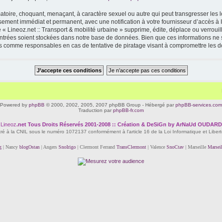
toire, choquant, menaçant, à caractère sexuel ou autre qui peut transgresser les lo
ssement immédiat et permanent, avec une notification à votre fournisseur d’accès à 
« Lineoz.net :: Transport & mobilité urbaine » supprime, édite, déplace ou verrouil
 entrées soient stockées dans notre base de données. Bien que ces informations ne s
enus comme responsables en cas de tentative de piratage visant à compromettre les 
Powered by
phpBB
© 2000, 2002, 2005, 2007 phpBB Group - Hébergé par
phpBB-services.com
Traduction par
phpBB-fr.com
Lineoz
.net
Tous Droits Réservés 2001-2008 :: Création & DeSiGn by ArNaUd OUDARD
tré à la CNIL sous le numéro 1072137 conformément à l'article 16 de la Loi Informatique et Liber
g
| Nancy
blogOstan
| Angers
SnoIrigo
| Clermont Ferrand
TransClermont
| Valence
SnoCtav
| Marseille
Marsei