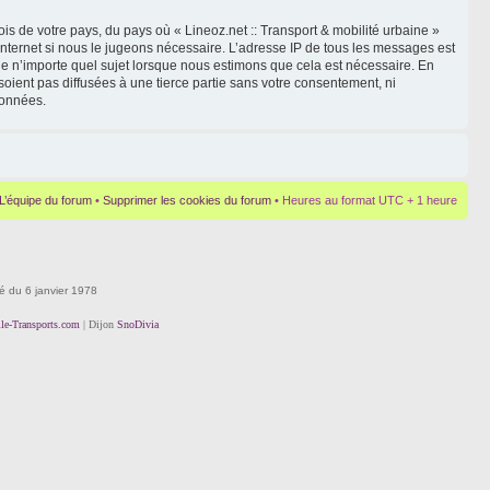
is de votre pays, du pays où « Lineoz.net :: Transport & mobilité urbaine »
Internet si nous le jugeons nécessaire. L’adresse IP de tous les messages est
le n’importe quel sujet lorsque nous estimons que cela est nécessaire. En
oient pas diffusées à une tierce partie sans votre consentement, ni
données.
L’équipe du forum
•
Supprimer les cookies du forum
• Heures au format UTC + 1 heure
té du 6 janvier 1978
lle-Transports.com
| Dijon
SnoDivia