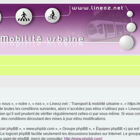
« nous », « notre », « nos », « Lineoz.net :: Transport & mobilité urbaine », « http
 toutes les conditions suivantes, alors n’accédez pas et/ou n’utilisez pas « Lineoz.
 qu’il soit prudent de vérifier régulièrement celles-ci par vous-même. Si vous cont
des conditions découlant des mises à jour et/ou modifications.
logiciel phpBB », « www.phpbb.com », « Groupe phpBB », « Équipes phpBB ») qui est u
. Le logiciel phpBB facilite seulement les discussions basées sur Internet. Le gr
u sujet de phpBB, merci de consulter:
http://www.phpbb.com/
.