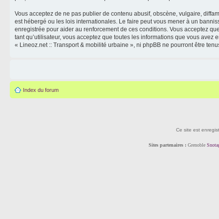
Vous acceptez de ne pas publier de contenu abusif, obscène, vulgaire, diffama
est hébergé ou les lois internationales. Le faire peut vous mener à un banni
enregistrée pour aider au renforcement de ces conditions. Vous acceptez que 
tant qu’utilisateur, vous acceptez que toutes les informations que vous avez
« Lineoz.net :: Transport & mobilité urbaine », ni phpBB ne pourront être t
Index du forum
Ce site est enregis
Sites partenaires :
Grenoble
Snota