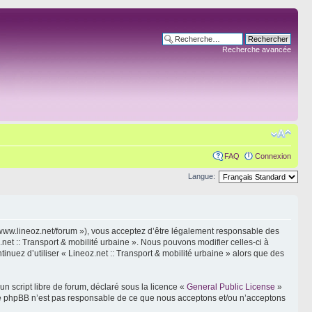
Recherche avancée
FAQ
Connexion
Langue:
s://www.lineoz.net/forum »), vous acceptez d’être légalement responsable des
net :: Transport & mobilité urbaine ». Nous pouvons modifier celles-ci à
inuez d’utiliser « Lineoz.net :: Transport & mobilité urbaine » alors que des
n script libre de forum, déclaré sous la licence «
General Public License
»
oupe phpBB n’est pas responsable de ce que nous acceptons et/ou n’acceptons