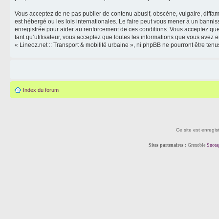
Vous acceptez de ne pas publier de contenu abusif, obscène, vulgaire, diffama
est hébergé ou les lois internationales. Le faire peut vous mener à un banni
enregistrée pour aider au renforcement de ces conditions. Vous acceptez que 
tant qu’utilisateur, vous acceptez que toutes les informations que vous avez
« Lineoz.net :: Transport & mobilité urbaine », ni phpBB ne pourront être t
Index du forum
Ce site est enregis
Sites partenaires :
Grenoble
Snota