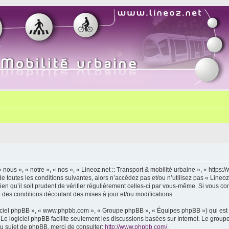
« nous », « notre », « nos », « Lineoz.net :: Transport & mobilité urbaine », « http
 toutes les conditions suivantes, alors n’accédez pas et/ou n’utilisez pas « Lineoz.
 qu’il soit prudent de vérifier régulièrement celles-ci par vous-même. Si vous cont
des conditions découlant des mises à jour et/ou modifications.
logiciel phpBB », « www.phpbb.com », « Groupe phpBB », « Équipes phpBB ») qui est u
. Le logiciel phpBB facilite seulement les discussions basées sur Internet. Le gr
u sujet de phpBB, merci de consulter:
http://www.phpbb.com/
.