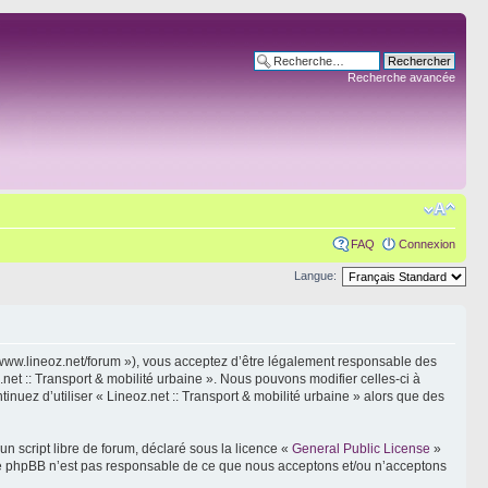
Recherche avancée
FAQ
Connexion
Langue:
s://www.lineoz.net/forum »), vous acceptez d’être légalement responsable des
net :: Transport & mobilité urbaine ». Nous pouvons modifier celles-ci à
inuez d’utiliser « Lineoz.net :: Transport & mobilité urbaine » alors que des
n script libre de forum, déclaré sous la licence «
General Public License
»
oupe phpBB n’est pas responsable de ce que nous acceptons et/ou n’acceptons