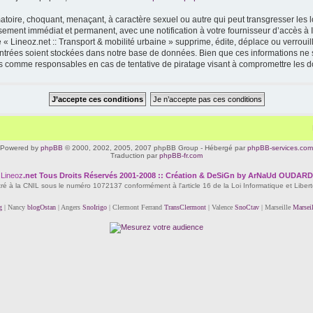
toire, choquant, menaçant, à caractère sexuel ou autre qui peut transgresser les lo
ssement immédiat et permanent, avec une notification à votre fournisseur d’accès à 
« Lineoz.net :: Transport & mobilité urbaine » supprime, édite, déplace ou verrouil
 entrées soient stockées dans notre base de données. Bien que ces informations ne s
enus comme responsables en cas de tentative de piratage visant à compromettre les 
Powered by
phpBB
© 2000, 2002, 2005, 2007 phpBB Group - Hébergé par
phpBB-services.com
Traduction par
phpBB-fr.com
Lineoz
.net
Tous Droits Réservés 2001-2008 :: Création & DeSiGn by ArNaUd OUDARD
tré à la CNIL sous le numéro 1072137 conformément à l'article 16 de la Loi Informatique et Liber
g
| Nancy
blogOstan
| Angers
SnoIrigo
| Clermont Ferrand
TransClermont
| Valence
SnoCtav
| Marseille
Marsei