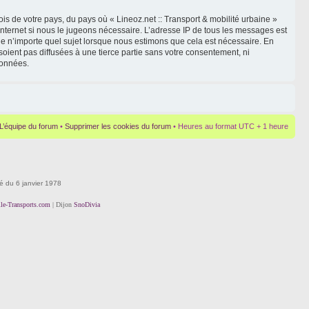
is de votre pays, du pays où « Lineoz.net :: Transport & mobilité urbaine »
Internet si nous le jugeons nécessaire. L’adresse IP de tous les messages est
le n’importe quel sujet lorsque nous estimons que cela est nécessaire. En
oient pas diffusées à une tierce partie sans votre consentement, ni
données.
L’équipe du forum
•
Supprimer les cookies du forum
• Heures au format UTC + 1 heure
té du 6 janvier 1978
lle-Transports.com
| Dijon
SnoDivia