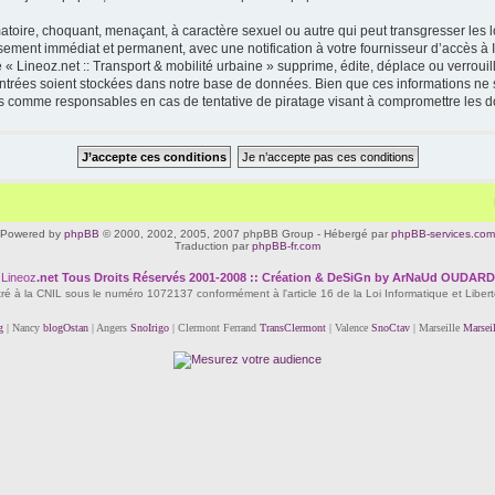
toire, choquant, menaçant, à caractère sexuel ou autre qui peut transgresser les lo
ssement immédiat et permanent, avec une notification à votre fournisseur d’accès à 
« Lineoz.net :: Transport & mobilité urbaine » supprime, édite, déplace ou verrouil
 entrées soient stockées dans notre base de données. Bien que ces informations ne s
enus comme responsables en cas de tentative de piratage visant à compromettre les 
Powered by
phpBB
© 2000, 2002, 2005, 2007 phpBB Group - Hébergé par
phpBB-services.com
Traduction par
phpBB-fr.com
Lineoz
.net
Tous Droits Réservés 2001-2008 :: Création & DeSiGn by ArNaUd OUDARD
tré à la CNIL sous le numéro 1072137 conformément à l'article 16 de la Loi Informatique et Liber
g
| Nancy
blogOstan
| Angers
SnoIrigo
| Clermont Ferrand
TransClermont
| Valence
SnoCtav
| Marseille
Marsei