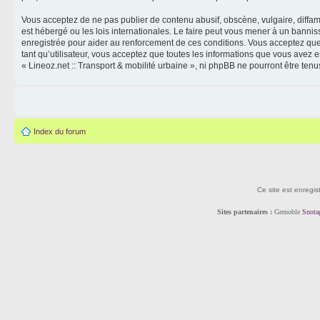
Vous acceptez de ne pas publier de contenu abusif, obscène, vulgaire, diffama
est hébergé ou les lois internationales. Le faire peut vous mener à un banni
enregistrée pour aider au renforcement de ces conditions. Vous acceptez que 
tant qu’utilisateur, vous acceptez que toutes les informations que vous avez
« Lineoz.net :: Transport & mobilité urbaine », ni phpBB ne pourront être t
Index du forum
Ce site est enregis
Sites partenaires :
Grenoble
Snota