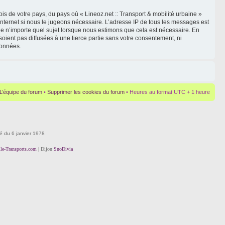
is de votre pays, du pays où « Lineoz.net :: Transport & mobilité urbaine »
Internet si nous le jugeons nécessaire. L’adresse IP de tous les messages est
le n’importe quel sujet lorsque nous estimons que cela est nécessaire. En
oient pas diffusées à une tierce partie sans votre consentement, ni
données.
L’équipe du forum
•
Supprimer les cookies du forum
• Heures au format UTC + 1 heure
té du 6 janvier 1978
lle-Transports.com
| Dijon
SnoDivia