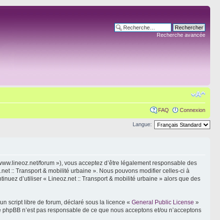
Recherche avancée
FAQ
Connexion
Langue:
s://www.lineoz.net/forum »), vous acceptez d’être légalement responsable des
net :: Transport & mobilité urbaine ». Nous pouvons modifier celles-ci à
inuez d’utiliser « Lineoz.net :: Transport & mobilité urbaine » alors que des
n script libre de forum, déclaré sous la licence «
General Public License
»
oupe phpBB n’est pas responsable de ce que nous acceptons et/ou n’acceptons