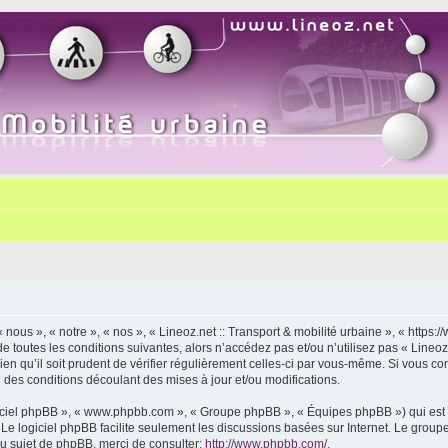
« nous », « notre », « nos », « Lineoz.net :: Transport & mobilité urbaine », « http
 toutes les conditions suivantes, alors n’accédez pas et/ou n’utilisez pas « Lineoz.
 qu’il soit prudent de vérifier régulièrement celles-ci par vous-même. Si vous cont
des conditions découlant des mises à jour et/ou modifications.
logiciel phpBB », « www.phpbb.com », « Groupe phpBB », « Équipes phpBB ») qui est u
. Le logiciel phpBB facilite seulement les discussions basées sur Internet. Le gr
u sujet de phpBB, merci de consulter:
http://www.phpbb.com/
.