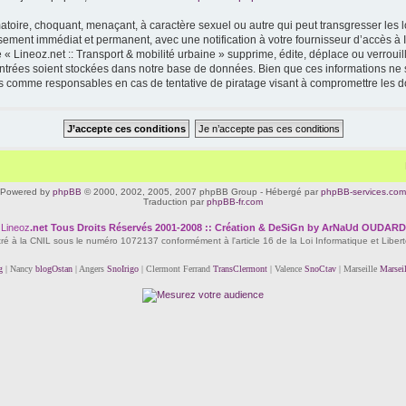
toire, choquant, menaçant, à caractère sexuel ou autre qui peut transgresser les lo
ssement immédiat et permanent, avec une notification à votre fournisseur d’accès à 
« Lineoz.net :: Transport & mobilité urbaine » supprime, édite, déplace ou verrouil
 entrées soient stockées dans notre base de données. Bien que ces informations ne s
enus comme responsables en cas de tentative de piratage visant à compromettre les 
Powered by
phpBB
© 2000, 2002, 2005, 2007 phpBB Group - Hébergé par
phpBB-services.com
Traduction par
phpBB-fr.com
Lineoz
.net
Tous Droits Réservés 2001-2008 :: Création & DeSiGn by ArNaUd OUDARD
tré à la CNIL sous le numéro 1072137 conformément à l'article 16 de la Loi Informatique et Liber
g
| Nancy
blogOstan
| Angers
SnoIrigo
| Clermont Ferrand
TransClermont
| Valence
SnoCtav
| Marseille
Marsei