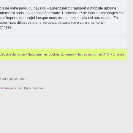
is de votre pays, du pays où « Lineoz.net :: Transport & mobilité urbaine »
Internet si nous le jugeons nécessaire. L’adresse IP de tous les messages est
le n’importe quel sujet lorsque nous estimons que cela est nécessaire. En
oient pas diffusées à une tierce partie sans votre consentement, ni
données.
L’équipe du forum
•
Supprimer les cookies du forum
• Heures au format UTC + 1 heure
té du 6 janvier 1978
lle-Transports.com
| Dijon
SnoDivia