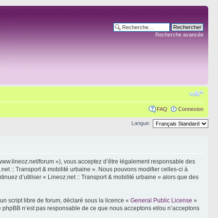
Recherche avancée
FAQ
Connexion
Langue:
s://www.lineoz.net/forum »), vous acceptez d’être légalement responsable des
net :: Transport & mobilité urbaine ». Nous pouvons modifier celles-ci à
inuez d’utiliser « Lineoz.net :: Transport & mobilité urbaine » alors que des
n script libre de forum, déclaré sous la licence «
General Public License
»
oupe phpBB n’est pas responsable de ce que nous acceptons et/ou n’acceptons