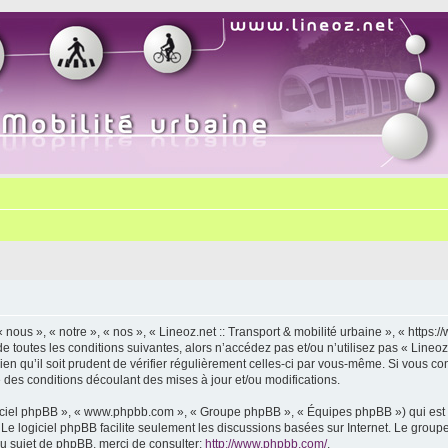
« nous », « notre », « nos », « Lineoz.net :: Transport & mobilité urbaine », « http
 toutes les conditions suivantes, alors n’accédez pas et/ou n’utilisez pas « Lineoz.
 qu’il soit prudent de vérifier régulièrement celles-ci par vous-même. Si vous cont
des conditions découlant des mises à jour et/ou modifications.
logiciel phpBB », « www.phpbb.com », « Groupe phpBB », « Équipes phpBB ») qui est u
. Le logiciel phpBB facilite seulement les discussions basées sur Internet. Le gr
u sujet de phpBB, merci de consulter:
http://www.phpbb.com/
.