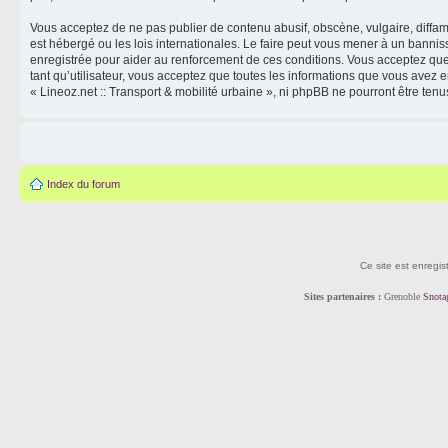
Vous acceptez de ne pas publier de contenu abusif, obscène, vulgaire, diffama
est hébergé ou les lois internationales. Le faire peut vous mener à un banni
enregistrée pour aider au renforcement de ces conditions. Vous acceptez que 
tant qu’utilisateur, vous acceptez que toutes les informations que vous avez
« Lineoz.net :: Transport & mobilité urbaine », ni phpBB ne pourront être t
Index du forum
Ce site est enregis
Sites partenaires :
Grenoble
Snota