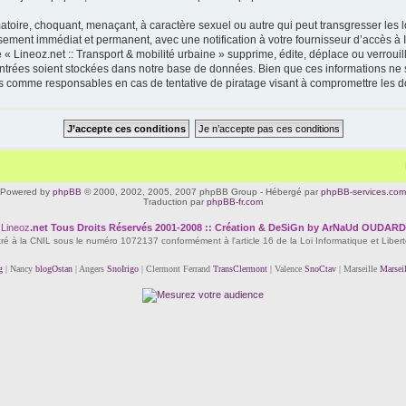
toire, choquant, menaçant, à caractère sexuel ou autre qui peut transgresser les lo
ssement immédiat et permanent, avec une notification à votre fournisseur d’accès à 
« Lineoz.net :: Transport & mobilité urbaine » supprime, édite, déplace ou verrouil
 entrées soient stockées dans notre base de données. Bien que ces informations ne s
enus comme responsables en cas de tentative de piratage visant à compromettre les 
Powered by
phpBB
© 2000, 2002, 2005, 2007 phpBB Group - Hébergé par
phpBB-services.com
Traduction par
phpBB-fr.com
Lineoz
.net
Tous Droits Réservés 2001-2008 :: Création & DeSiGn by ArNaUd OUDARD
tré à la CNIL sous le numéro 1072137 conformément à l'article 16 de la Loi Informatique et Liber
g
| Nancy
blogOstan
| Angers
SnoIrigo
| Clermont Ferrand
TransClermont
| Valence
SnoCtav
| Marseille
Marsei