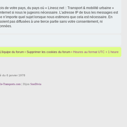
is de votre pays, du pays où « Lineoz.net :: Transport & mobilité urbaine »
Internet si nous le jugeons nécessaire. L’adresse IP de tous les messages est
le n’importe quel sujet lorsque nous estimons que cela est nécessaire. En
oient pas diffusées à une tierce partie sans votre consentement, ni
données.
L’équipe du forum
•
Supprimer les cookies du forum
• Heures au format UTC + 1 heure
té du 6 janvier 1978
lle-Transports.com
| Dijon
SnoDivia