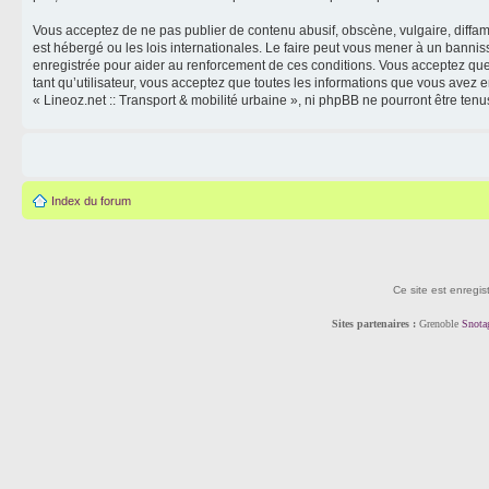
Vous acceptez de ne pas publier de contenu abusif, obscène, vulgaire, diffama
est hébergé ou les lois internationales. Le faire peut vous mener à un banni
enregistrée pour aider au renforcement de ces conditions. Vous acceptez que 
tant qu’utilisateur, vous acceptez que toutes les informations que vous avez
« Lineoz.net :: Transport & mobilité urbaine », ni phpBB ne pourront être t
Index du forum
Ce site est enregis
Sites partenaires :
Grenoble
Snota