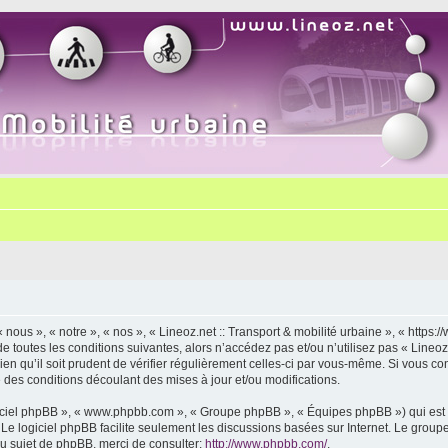
« nous », « notre », « nos », « Lineoz.net :: Transport & mobilité urbaine », « http
 toutes les conditions suivantes, alors n’accédez pas et/ou n’utilisez pas « Lineoz.
 qu’il soit prudent de vérifier régulièrement celles-ci par vous-même. Si vous cont
des conditions découlant des mises à jour et/ou modifications.
logiciel phpBB », « www.phpbb.com », « Groupe phpBB », « Équipes phpBB ») qui est u
. Le logiciel phpBB facilite seulement les discussions basées sur Internet. Le gr
u sujet de phpBB, merci de consulter:
http://www.phpbb.com/
.